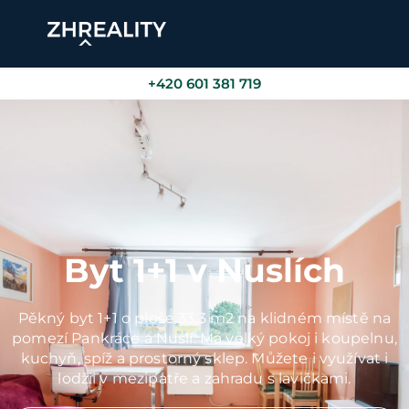
+420 601 381 719
Byt 1+1 v Nuslích
Pěkný byt 1+1 o ploše 33,3 m2 na klidném místě na
pomezí Pankráce a Nuslí. Má velký pokoj i koupelnu,
kuchyň, spíž a prostorný sklep. Můžete i využívat i
lodžii v mezipatře a zahradu s lavičkami.