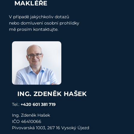
MAKLÉŘE
V případě jakýchkoliv dotazů
nebo domluvení osobní prohlídky
mě prosím kontaktujte.
ING. ZDENĚK HAŠEK
Tel.:
+420 601 381 719
Ing. Zdeněk Hašek
I
ČO 4
6410066
Pivovarská 1003, 267 16 Vysoký Újezd