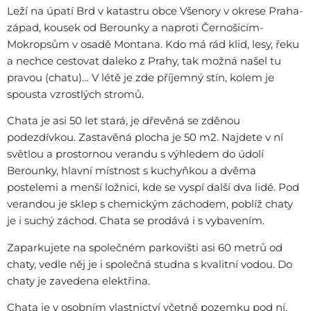
Leží na úpatí Brd v katastru obce Všenory v okrese Praha-
západ, kousek od Berounky a naproti Černošicím-
Mokropsům v osadě Montana. Kdo má rád klid, lesy, řeku
a nechce cestovat daleko z Prahy, tak možná našel tu
pravou (chatu)… V létě je zde příjemný stín, kolem je
spousta vzrostlých stromů.
Chata je asi 50 let stará, je dřevěná se zděnou
podezdívkou. Zastavěná plocha je 50 m2. Najdete v ní
světlou a prostornou verandu s výhledem do údolí
Berounky, hlavní místnost s kuchyňkou a dvěma
postelemi a menší ložnici, kde se vyspí další dva lidé. Pod
verandou je sklep s chemickým záchodem, poblíž chaty
je i suchý záchod. Chata se prodává i s vybavením.
Zaparkujete na společném parkovišti asi 60 metrů od
chaty, vedle něj je i společná studna s kvalitní vodou. Do
chaty je zavedena elektřina.
Chata je v osobním vlastnictví včetně pozemku pod ní.