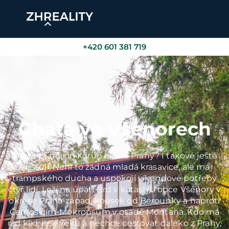
+420 601 381 719
Chata ve Všenorech
Chata za milión korun blízko Prahy? I takové ještě
existují. Není to žádná mladá krasavice, ale má
trampského ducha a uspokojí víkendové potřeby
čtyř lidí. Leží na úpatí Brd v katastru obce Všenory v
okrese Praha-západ, kousek od Berounky a naproti
Černošicím-Mokropsům v osadě Montana. Kdo má
rád klid, lesy, řeku a nechce cestovat daleko z Prahy,