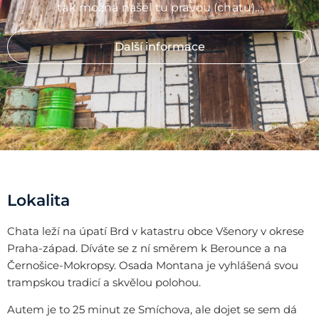
tak možná našel tu pravou (chatu)...
Další informace
Lokalita
Chata leží na úpatí Brd v katastru obce Všenory v okrese
Praha-západ. Díváte se z ní směrem k Berounce a na
Černošice-Mokropsy. Osada Montana je vyhlášená svou
trampskou tradicí a skvělou polohou.
Autem je to 25 minut ze Smíchova, ale dojet se sem dá