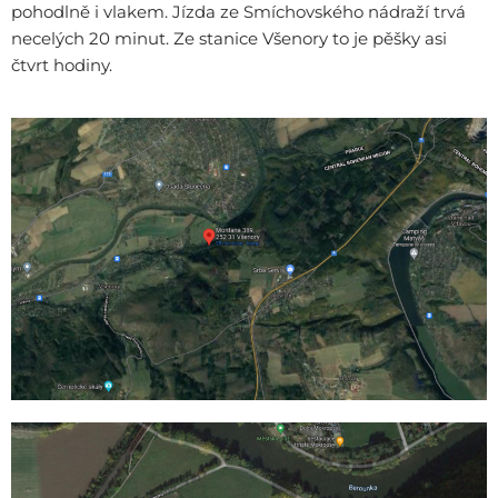
pohodlně i vlakem. Jízda ze Smíchovského nádraží trvá
necelých 20 minut. Ze stanice Všenory to je pěšky asi
čtvrt hodiny.