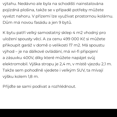
výtahu. Nedávno ale byla na schodišti nainstalována
pojízdná plošina, takže se v případě potřeby můžete
vyvézt nahoru. V přízemí lze využívat prostornou kolárnu.
Dům má novou fasádu a jen 9 bytů.
K bytu patří velký samostatný sklep 4 m2 vhodný pro
uložení spousty věcí. A za cenu 499 000 Kč si můžete
přikoupit garáž v domě o velikosti 17 m2. Má spoustu
výhod – je na dálkové ovládání, má wi-fi připojení
a zásuvku 400V, díky které můžete napájet svůj
elektromobil. Výška stropu je 2,4 m, v místě vjezdu 2,1 m.
Takže sem pohodlně vjedete i velkým SUV, ta mívají
výšku kolem 1,8 m.
Přijďte se sami podívat a rozhlédnout.