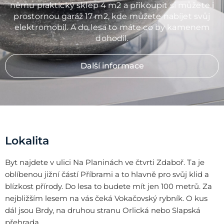
němu praktický sklep 4 m2 a přikoupit si můžete i
prostornou garáž 17 m2, kde můžete nabíjet svůj
elektromobil. A do lesa to máte co by kamenem
dohodil.
Další informace
Lokalita
Byt najdete v ulici Na Planinách ve čtvrti Zdaboř. Ta je
oblíbenou jižní částí Příbrami a to hlavně pro svůj klid a
blízkost přírody. Do lesa to budete mít jen 100 metrů. Za
nejbližším lesem na vás čeká Vokačovský rybník. O kus
dál jsou Brdy, na druhou stranu Orlická nebo Slapská
přehrada.