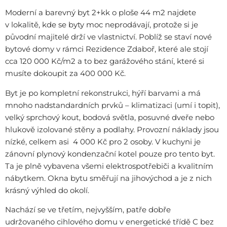
Moderní a barevný byt 2+kk o ploše 44 m2 najdete
v lokalitě, kde se byty moc neprodávají, protože si je
původní majitelé drží ve vlastnictví. Poblíž se staví nové
bytové domy v rámci Rezidence Zdaboř, které ale stojí
cca 120 000 Kč/m2 a to bez garážového stání, které si
musíte dokoupit za 400 000 Kč.
Byt je po kompletní rekonstrukci, hýří barvami a má
mnoho nadstandardních prvků – klimatizaci (umí i topit),
velký sprchový kout, bodová světla, posuvné dveře nebo
hlukově izolované stěny a podlahy. Provozní náklady jsou
nízké, celkem asi 4 000 Kč pro 2 osoby. V kuchyni je
zánovní plynový kondenzační kotel pouze pro tento byt.
Ta je plně vybavena všemi elektrospotřebiči a kvalitním
nábytkem. Okna bytu směřují na jihovýchod a je z nich
krásný výhled do okolí.
Nachází se ve třetím, nejvyšším, patře dobře
udržovaného cihlového domu v energetické třídě C bez