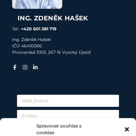
ING. ZDENĚK HAŠEK
Tel.:
+420 601 381 719
Ing. Zdeněk Hašek
I
ČO 4
6410066
Pivovarská 1003, 267 16 Vysoký Újezd
Spravovat souhlas s
cookies