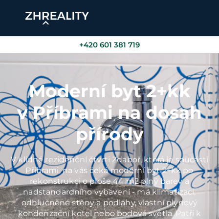
+420 601 381 719
Moderní byt 2+kk
v Příbrami na dosah
přírody
V klidné rezidenční čtvrti Zdaboř, která je součástí
Příbrami, na vás čeká moderní byt 2+kk po
rekonstrukci o ploše 44 m2 plný barev a
nadstandardního vybavení - má klimatizaci,
odhlučněné stěny a podlahy, vlastní plynový
kondenzační kotel nebo bodová světla. Patří k