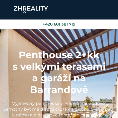
+420 601 381 719
Penthouse 2+kk
s velkými terasami
a garáží na
Barrandově
Výjimečný penthouse v Praze 5 Barrandově.
Samotný byt má dispozici 2+kk a plochu 51 m2, patří
k němu ale navíc dvě terasy o ploše 82 m2 a