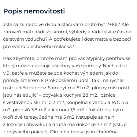
Popis nemovitosti
Jste sami nebo ve dvou a stačí vám proto byt 2+kk? Ale
zároveň máte rádi soukromí, výhledy a rádi trávíte čas na
čerstvém vzduchu? A potřebujete i dost místa a bezpečí
pro svého plechového miláčka?
Pak zbystřete, protože mám pro vás atypický penthouse,
který může uspokojit všechny vaše potřeby. Nachází se
v 9. patře a můžete se zde kochat výhledem jak do
přírody směrem k Prokopskému údolí, tak i na rychle
rostoucí Barrandov. Sám byt má 51 m2, plochy místností
jsou následující – obývák s kuchyní 28 m2, ložnice
s vestavěnou skříní 10,2 m2, koupelna s vanou a WC 4,3
m2, předsíň 3,8 m2 a komora 1,5 m2. Unikátnost bytu
tvoří dvě terasy. Jedna má 5 m2 (vstupuje se na ni
z ložnice i obýváku) a druhá má dokonce 77 m2 (vstup
z obývacího pokoje). Okna na terasu jsou chráněna