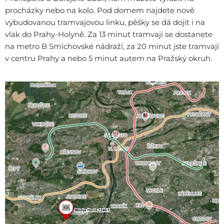
procházky nebo na kolo. Pod domem najdete nově
vybudovanou tramvajovou linku, pěšky se dá dojít i na
vlak do Prahy-Holyně. Za 13 minut tramvají se dostanete
na metro B Smíchovské nádraží, za 20 minut jste tramvají
v centru Prahy a nebo 5 minut autem na Pražský okruh.