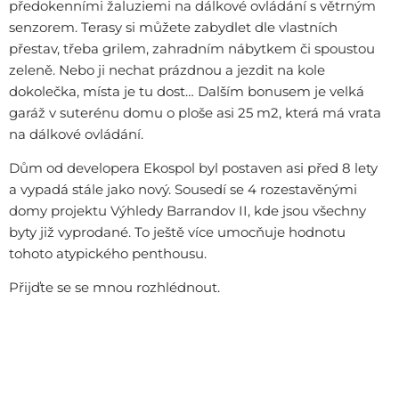
předokenními žaluziemi na dálkové ovládání s větrným
senzorem. Terasy si můžete zabydlet dle vlastních
přestav, třeba grilem, zahradním nábytkem či spoustou
zeleně. Nebo ji nechat prázdnou a jezdit na kole
dokolečka, místa je tu dost… Dalším bonusem je velká
garáž v suterénu domu o ploše asi 25 m2, která má vrata
na dálkové ovládání.
Dům od developera Ekospol byl postaven asi před 8 lety
a vypadá stále jako nový. Sousedí se 4 rozestavěnými
domy projektu Výhledy Barrandov II, kde jsou všechny
byty již vyprodané. To ještě více umocňuje hodnotu
tohoto atypického penthousu.
Přijďte se se mnou rozhlédnout.