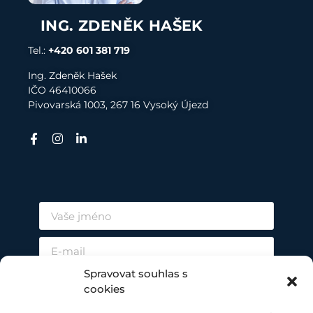
ING. ZDENĚK HAŠEK
Tel.:
+420 601 381 719
Ing. Zdeněk Hašek
I
ČO 4
6410066
Pivovarská 1003, 267 16 Vysoký Újezd
Spravovat souhlas s
cookies