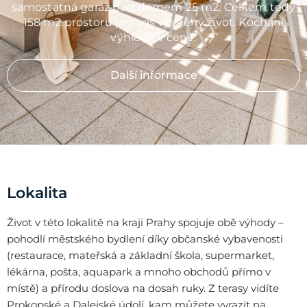
samostatná garáž pod domem 25 m2. Celkem tedy
158 m2 prostoru pro váš vysněný život. Kochání
výhledy v ceně.
Další informace
Lokalita
Život v této lokalitě na kraji Prahy spojuje obě výhody –
pohodlí městského bydlení díky občanské vybavenosti
(restaurace, mateřská a základní škola, supermarket,
lékárna, pošta, aquapark a mnoho obchodů přímo v
místě) a přírodu doslova na dosah ruky. Z terasy vidíte
Prokopské a Dalejské údolí, kam můžete vyrazit na