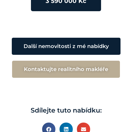
3 590 000 Kč
Další nemovitosti z mé nabídky
Kontaktujte realitního makléře
Sdílejte tuto nabídku: