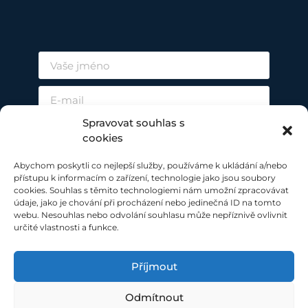
Spravovat souhlas s
cookies
Abychom poskytli co nejlepší služby, používáme k ukládání a/nebo
přístupu k informacím o zařízení, technologie jako jsou soubory
cookies. Souhlas s těmito technologiemi nám umožní zpracovávat
údaje, jako je chování při procházení nebo jedinečná ID na tomto
ODESLAT
webu. Nesouhlas nebo odvolání souhlasu může nepříznivě ovlivnit
určité vlastnosti a funkce.
Příjmout
Odmítnout
Při poskytování našich služeb nám pomáhají soubory cookie.