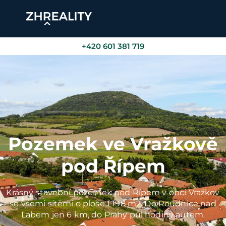
+420 601 381 719
Pozemek ve Vražkově
pod Řípem
Krásný stavební pozemek pod Řípem v obci Vražkov
se všemi sítěmi o ploše 1 198 m2. Do Roudnice nad
Labem jen 6 km, do Prahy půl hodiny autem.