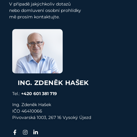
V případě jakýchkoliv dotazů
nebo domluvení osobní prohlídky
mě prosím kontaktujte.
ING. ZDENĚK HAŠEK
Tel.:
+420 601 381 719
Ing. Zdeněk Hašek
I
ČO 4
6410066
Pivovarská 1003, 267 16 Vysoký Újezd