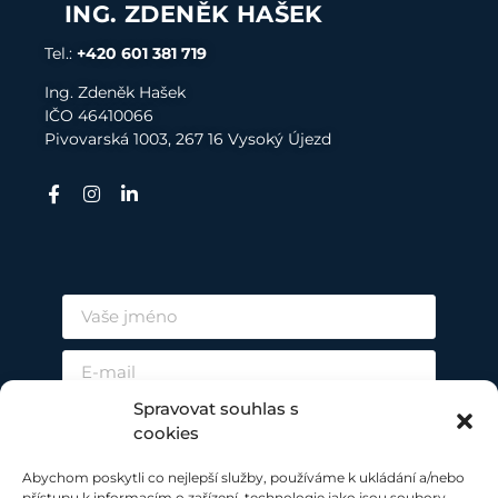
ING. ZDENĚK HAŠEK
Tel.:
+420 601 381 719
Ing. Zdeněk Hašek
I
ČO 4
6410066
Pivovarská 1003, 267 16 Vysoký Újezd
Spravovat souhlas s
cookies
Abychom poskytli co nejlepší služby, používáme k ukládání a/nebo
přístupu k informacím o zařízení, technologie jako jsou soubory