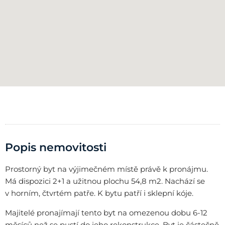
Popis nemovitosti
Prostorný byt na výjimečném místě právě k pronájmu.
Má dispozici 2+1 a užitnou plochu 54,8 m2. Nachází se
v horním, čtvrtém patře. K bytu patří i sklepní kóje.
Majitelé pronajímají tento byt na omezenou dobu 6-12
měsíců než se pustí do jeho rekonstrukce. Byt je částečně