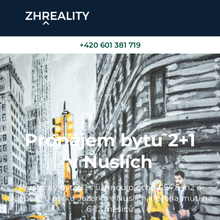
+420 601 381 719
Pronájem bytu 2+1
v Nuslích
Prostorný byt 2+1 s užitnou plochou 54,8 m2 a
sklepem u parku Jezerka v Nuslích k pronajmutí na
6-12 měsíců