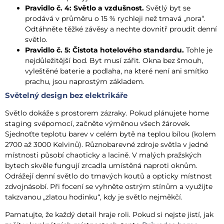
Pravidlo č. 4: Světlo a vzdušnost.
Světlý byt se
prodává v průměru o 15 % rychleji než tmavá „nora“.
Odtáhněte těžké závěsy a nechte dovnitř proudit denní
světlo.
Pravidlo č. 5: Čistota hotelového standardu.
Tohle je
nejdůležitější bod. Byt musí zářit. Okna bez šmouh,
vyleštěné baterie a podlaha, na které není ani smítko
prachu, jsou naprostým základem.
Světelný design bez elektrikáře
Světlo dokáže s prostorem zázraky. Pokud plánujete home
staging svépomocí, začněte výměnou všech žárovek.
Sjednoťte teplotu barev v celém bytě na teplou bílou (kolem
2700 až 3000 Kelvinů). Různobarevné zdroje světla v jedné
místnosti působí chaoticky a lacině. V malých pražských
bytech skvěle fungují zrcadla umístěná naproti oknům.
Odrážejí denní světlo do tmavých koutů a opticky místnost
zdvojnásobí. Při focení se vyhněte ostrým stínům a využijte
takzvanou „zlatou hodinku“, kdy je světlo nejměkčí.
Pamatujte, že každý detail hraje roli. Pokud si nejste jistí, jak