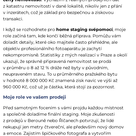
z katastru nemovitostí v dané lokalitě, nikoliv jen z přání
v inzerátech, což je základ pro bezpečnou a ziskovou
transakci.
I když se rozhodnete pro
home staging svépomocí
, moje
role začíná tam, kde končí běžná příprava. Pomůžu vám
doladit detaily, které oko majitele často přehlédne, ale
objektiv profesionálního fotoaparátu je zachytí
nekompromisně. Statistiky z mých realizací v Praze a okolí
ukazují, že správně připravená nemovitost se prodá
v průměru o 8 až 12 % dráže než byty v původním,
neupraveném stavu. To u průměrného pražského bytu
v hodnotě 8 000 000 Kč znamená zisk navíc ve výši až
960 000 Kč, což už je částka, která stojí za pozornost.
Moje role ve vašem prodeji
Před samotným focením s vámi projdu každou místnost
a společně doladíme finální staging. Moje zkušenosti
z prodejů v Berouně nebo Říčanech potvrzují, že lidé
nekupují jen metry čtvereční, ale především nový domov
a emoce. Zajistím špičkového fotografa a vytvořím