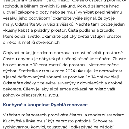
Vše začíná v předsíni. Je to místo, kde se o úspěchu prohlídky
rozhoduje během prvních 15 sekund. Pokud zájemce hned
u dveří zakopne o boty nebo se musí vyhýbat přeplněnému
věšáku, jeho podvědomí okamžitě vyšle signál, že byt je
malý. Odstraňte 90 % věcí z věšáků. Nechte tam pouze jeden
vkusný kabát a prázdný prostor. Čistá podlaha a zrcadlo,
které odráží světlo, okamžitě opticky zvětší vstupní prostor
o několik metrů čtverečních.
Obývací pokoj je srdcem domova a musí působit prostorně.
Častou chybou je nábytek přitlačený těsně ke stěnám. Zkuste
ho odsunout o 10 centimetrů do prostoru. Místnost začne
dýchat. Statistika z trhu v roce 2024 ukazuje, že nemovitosti
s jasně definovanými zónami se prodávají o 14 dní rychleji.
Odstraňte dečky z televize, suvenýry z dovolených a drobné
dekorace. Cílem je, aby si zájemce dokázal na místo vaší
pohovky představit tu svou.
Kuchyně a koupelna: Rychlá renovace
V těchto místnostech prodáváte čistotu a moderní standard.
Kuchyňská linka musí být naprosto prázdná. Schovejte
rychlovarnou konvici, toustovač i odkapávač na nádobí.