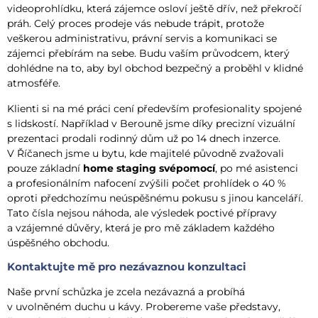
videoprohlídku, která zájemce osloví ještě dřív, než překročí
práh. Celý proces prodeje vás nebude trápit, protože
veškerou administrativu, právní servis a komunikaci se
zájemci přebírám na sebe. Budu vaším průvodcem, který
dohlédne na to, aby byl obchod bezpečný a proběhl v klidné
atmosféře.
Klienti si na mé práci cení především profesionality spojené
s lidskostí. Například v Berouně jsme díky precizní vizuální
prezentaci prodali rodinný dům už po 14 dnech inzerce.
V Říčanech jsme u bytu, kde majitelé původně zvažovali
pouze základní
home staging svépomocí
, po mé asistenci
a profesionálním nafocení zvýšili počet prohlídek o 40 %
oproti předchozímu neúspěšnému pokusu s jinou kanceláří.
Tato čísla nejsou náhoda, ale výsledek poctivé přípravy
a vzájemné důvěry, která je pro mě základem každého
úspěšného obchodu.
Kontaktujte mě pro nezávaznou konzultaci
Naše první schůzka je zcela nezávazná a probíhá
v uvolněném duchu u kávy. Probereme vaše představy,