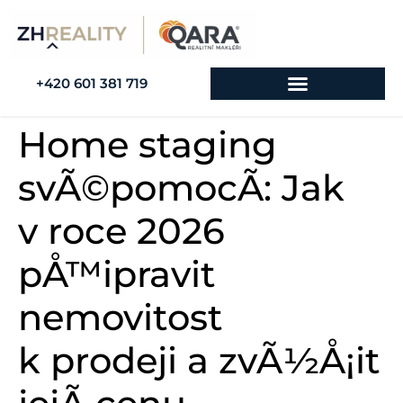
+420 601 381 719
Home staging
svÃ©pomocÃ­: Jak
v roce 2026
pÅ™ipravit
nemovitost
k prodeji a zvÃ½Å¡it