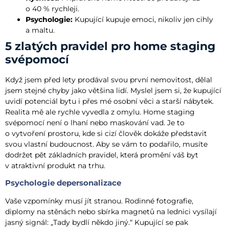
o 40 % rychleji.
Psychologie:
Kupující kupuje emoci, nikoliv jen cihly
a maltu.
5 zlatých pravidel pro home staging
svépomocí
Když jsem před lety prodával svou první nemovitost, dělal
jsem stejné chyby jako většina lidí. Myslel jsem si, že kupující
uvidí potenciál bytu i přes mé osobní věci a starší nábytek.
Realita mě ale rychle vyvedla z omylu. Home staging
svépomocí není o lhaní nebo maskování vad. Je to
o vytvoření prostoru, kde si cizí člověk dokáže představit
svou vlastní budoucnost. Aby se vám to podařilo, musíte
dodržet pět základních pravidel, která promění váš byt
v atraktivní produkt na trhu.
Psychologie depersonalizace
Vaše vzpomínky musí jít stranou. Rodinné fotografie,
diplomy na stěnách nebo sbírka magnetů na lednici vysílají
jasný signál: „Tady bydlí někdo jiný.“ Kupující se pak