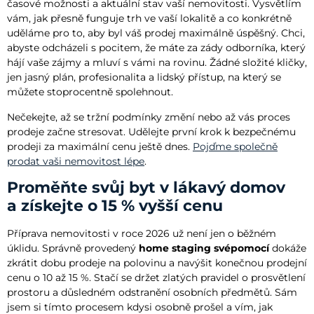
časové možnosti a aktuální stav vaší nemovitosti. Vysvětlím
vám, jak přesně funguje trh ve vaší lokalitě a co konkrétně
uděláme pro to, aby byl váš prodej maximálně úspěšný. Chci,
abyste odcházeli s pocitem, že máte za zády odborníka, který
hájí vaše zájmy a mluví s vámi na rovinu. Žádné složité kličky,
jen jasný plán, profesionalita a lidský přístup, na který se
můžete stoprocentně spolehnout.
Nečekejte, až se tržní podmínky změní nebo až vás proces
prodeje začne stresovat. Udělejte první krok k bezpečnému
prodeji za maximální cenu ještě dnes.
Pojďme společně
prodat vaši nemovitost lépe
.
Proměňte svůj byt v lákavý domov
a získejte o 15 % vyšší cenu
Příprava nemovitosti v roce 2026 už není jen o běžném
úklidu. Správně provedený
home staging svépomocí
dokáže
zkrátit dobu prodeje na polovinu a navýšit konečnou prodejní
cenu o 10 až 15 %. Stačí se držet zlatých pravidel o prosvětlení
prostoru a důsledném odstranění osobních předmětů. Sám
jsem si tímto procesem kdysi osobně prošel a vím, jak