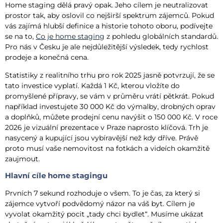
Home staging dělá pravý opak. Jeho cílem je neutralizovat
prostor tak, aby oslovil co nejširší spektrum zájemců. Pokud
vás zajímá hlubší definice a historie tohoto oboru, podívejte
se na to,
Co je home staging
z pohledu globálních standardů.
Pro nás v Česku je ale nejdůležitější výsledek, tedy rychlost
prodeje a konečná cena.
Statistiky z realitního trhu pro rok 2025 jasně potvrzují, že se
tato investice vyplatí. Každá 1 Kč, kterou vložíte do
promyšlené přípravy, se vám v průměru vrátí pětkrát. Pokud
například investujete 30 000 Kč do výmalby, drobných oprav
a doplňků, můžete prodejní cenu navýšit o 150 000 Kč. V roce
2026 je vizuální prezentace v Praze naprosto klíčová. Trh je
nasycený a kupující jsou vybíravější než kdy dříve. Právě
proto musí vaše nemovitost na fotkách a videích okamžitě
zaujmout.
Hlavní cíle home stagingu
Prvních 7 sekund rozhoduje o všem. To je čas, za který si
zájemce vytvoří podvědomý názor na váš byt. Cílem je
vyvolat okamžitý pocit „tady chci bydlet“. Musíme ukázat