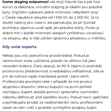
home staging svépomocí
vás stojí hlavně čas a pár tisíc
korun za dekorace, virtuální staging je ideální pro prázdné
byty. Digitální vybavení jedné místnosti nábytkem stojí
v České republice obvykle od 1 500 Kč do 2 500 Kč. Je to
skvělý nástroj pro inzerci, ale pamatujte, že při fyzické
prohlídce zájemce uvidí opět jen prázdné stěny. Proto je
dobré mít v každé místnosti alespoň vytištěnou vizualizaci
na stojanu, aby si lidé udrželi správnou představu o měřítku.
Kdy volat experta
Někdy jsou síly jednotlivce prostě krátké. Pokud je
nemovitost zcela vyklizená, působí na většinu lidí jako
neosobní krabice. Data ukazují, že 90 % zájemců postrádá
prostorovou představivost a nedokážou odhadnout, zda se
jim do ložnice vejde manželská postel i šatní skříň.
Profesionála povolejte také v případě, že má prostor
atypickou dispozici, kterou kupující na první pohled
nechápou. Expert dokáže pomocí správného rozmístění
nábytku definovat účel každého koutu. Pokud navíc spěcháte
a potřebujete prodat za nadstandardní cenu, profesionální
zásah se vám vrátí v podobě rychlejšího podpisu kupní