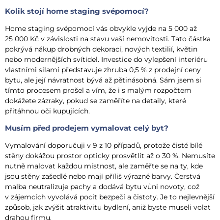
Kolik stojí home staging svépomocí?
Home staging svépomocí vás obvykle vyjde na 5 000 až
25 000 Kč v závislosti na stavu vaší nemovitosti. Tato částka
pokrývá nákup drobných dekorací, nových textilií, květin
nebo modernějších svítidel. Investice do vylepšení interiéru
vlastními silami představuje zhruba 0,5 % z prodejní ceny
bytu, ale její návratnost bývá až pětinásobná. Sám jsem si
tímto procesem prošel a vím, že i s malým rozpočtem
dokážete zázraky, pokud se zaměříte na detaily, které
přitáhnou oči kupujících.
Musím před prodejem vymalovat celý byt?
Vymalování doporučuji v 9 z 10 případů, protože čisté bílé
stěny dokážou prostor opticky prosvětlit až o 30 %. Nemusíte
nutně malovat každou místnost, ale zaměřte se na ty, kde
jsou stěny zašedlé nebo mají příliš výrazné barvy. Čerstvá
malba neutralizuje pachy a dodává bytu vůni novoty, což
v zájemcích vyvolává pocit bezpečí a čistoty. Je to nejlevnější
způsob, jak zvýšit atraktivitu bydlení, aniž byste museli volat
drahou firmu.