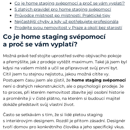
Co je home staging svépomocí a proč se vám vyplatí?
5 zlatých pravidel pro home staging svépomocí
Průvodce místnost po místnosti: Praktické tipy
Nejčastější chyby a kdy už potřebujete profesionála
Prodejte svou nemovitost v Praze a okolí bez starostí
Co je home staging svépomocí
a proč se vám vyplatí?
Možná právě teď stojíte uprostřed svého obývacího pokoje
a přemýšlíte, jak z prodeje vytěžit maximum. Také já jsem byl
kdysi na vašem místě a učil se připravovat svůj první byt.
Cítil jsem tu stejnou nejistotu, jakou možná cítíte vy.
Postupem času jsem ale zjistil, že
home staging svépomocí
není o drahých rekonstrukcích, ale o psychologii prodeje. Je
to proces, při kterém nemovitost zbavíte její osobní historie
a proměníte ji v čisté plátno, na kterém si budoucí majitel
dokáže představit svůj vlastní život.
Často se setkávám s tím, že si lidé pletou staging
s interiérovým designem. Rozdíl je přitom zásadní. Designér
tvoří domov pro konkrétního člověka a jeho specifický vkus.