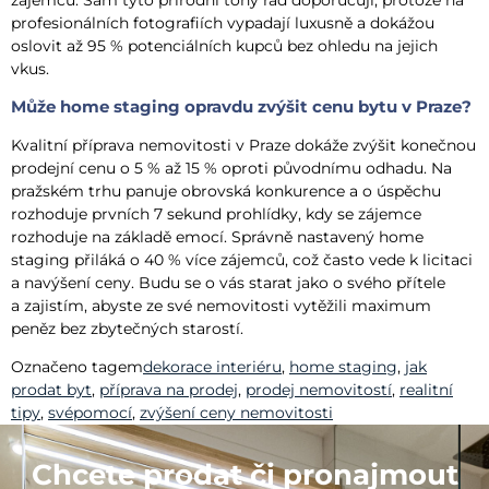
zájemců. Sám tyto přírodní tóny rád doporučuji, protože na
profesionálních fotografiích vypadají luxusně a dokážou
oslovit až 95 % potenciálních kupců bez ohledu na jejich
vkus.
Může home staging opravdu zvýšit cenu bytu v Praze?
Kvalitní příprava nemovitosti v Praze dokáže zvýšit konečnou
prodejní cenu o 5 % až 15 % oproti původnímu odhadu. Na
pražském trhu panuje obrovská konkurence a o úspěchu
rozhoduje prvních 7 sekund prohlídky, kdy se zájemce
rozhoduje na základě emocí. Správně nastavený home
staging přiláká o 40 % více zájemců, což často vede k licitaci
a navýšení ceny. Budu se o vás starat jako o svého přítele
a zajistím, abyste ze své nemovitosti vytěžili maximum
peněz bez zbytečných starostí.
Označeno tagem
dekorace interiéru
,
home staging
,
jak
prodat byt
,
příprava na prodej
,
prodej nemovitostí
,
realitní
tipy
,
svépomocí
,
zvýšení ceny nemovitosti
Chcete prodat či pronajmout