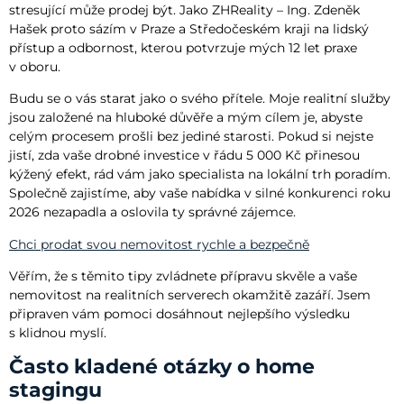
stresující může prodej být. Jako ZHReality – Ing. Zdeněk
Hašek proto sázím v Praze a Středočeském kraji na lidský
přístup a odbornost, kterou potvrzuje mých 12 let praxe
v oboru.
Budu se o vás starat jako o svého přítele. Moje realitní služby
jsou založené na hluboké důvěře a mým cílem je, abyste
celým procesem prošli bez jediné starosti. Pokud si nejste
jistí, zda vaše drobné investice v řádu 5 000 Kč přinesou
kýžený efekt, rád vám jako specialista na lokální trh poradím.
Společně zajistíme, aby vaše nabídka v silné konkurenci roku
2026 nezapadla a oslovila ty správné zájemce.
Chci prodat svou nemovitost rychle a bezpečně
Věřím, že s těmito tipy zvládnete přípravu skvěle a vaše
nemovitost na realitních serverech okamžitě zazáří. Jsem
připraven vám pomoci dosáhnout nejlepšího výsledku
s klidnou myslí.
Často kladené otázky o home
stagingu