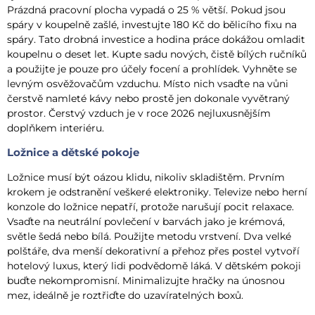
Prázdná pracovní plocha vypadá o 25 % větší. Pokud jsou
spáry v koupelně zašlé, investujte 180 Kč do bělicího fixu na
spáry. Tato drobná investice a hodina práce dokážou omladit
koupelnu o deset let. Kupte sadu nových, čistě bílých ručníků
a použijte je pouze pro účely focení a prohlídek. Vyhněte se
levným osvěžovačům vzduchu. Místo nich vsaďte na vůni
čerstvě namleté kávy nebo prostě jen dokonale vyvětraný
prostor. Čerstvý vzduch je v roce 2026 nejluxusnějším
doplňkem interiéru.
Ložnice a dětské pokoje
Ložnice musí být oázou klidu, nikoliv skladištěm. Prvním
krokem je odstranění veškeré elektroniky. Televize nebo herní
konzole do ložnice nepatří, protože narušují pocit relaxace.
Vsaďte na neutrální povlečení v barvách jako je krémová,
světle šedá nebo bílá. Použijte metodu vrstvení. Dva velké
polštáře, dva menší dekorativní a přehoz přes postel vytvoří
hotelový luxus, který lidi podvědomě láká. V dětském pokoji
buďte nekompromisní. Minimalizujte hračky na únosnou
mez, ideálně je roztřiďte do uzavíratelných boxů.