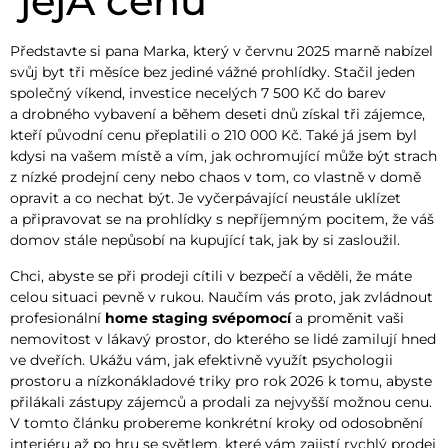
jejÃ­ cenu
Představte si pana Marka, který v červnu 2025 marně nabízel
svůj byt tři měsíce bez jediné vážné prohlídky. Stačil jeden
společný víkend, investice necelých 7 500 Kč do barev
a drobného vybavení a během deseti dnů získal tři zájemce,
kteří původní cenu přeplatili o 210 000 Kč. Také já jsem byl
kdysi na vašem místě a vím, jak ochromující může být strach
z nízké prodejní ceny nebo chaos v tom, co vlastně v domě
opravit a co nechat být. Je vyčerpávající neustále uklízet
a připravovat se na prohlídky s nepříjemným pocitem, že váš
domov stále nepůsobí na kupující tak, jak by si zasloužil.
Chci, abyste se při prodeji cítili v bezpečí a věděli, že máte
celou situaci pevně v rukou. Naučím vás proto, jak zvládnout
profesionální
home staging svépomocí
a proměnit vaši
nemovitost v lákavý prostor, do kterého se lidé zamilují hned
ve dveřích. Ukážu vám, jak efektivně využít psychologii
prostoru a nízkonákladové triky pro rok 2026 k tomu, abyste
přilákali zástupy zájemců a prodali za nejvyšší možnou cenu.
V tomto článku probereme konkrétní kroky od odosobnění
interiéru až po hru se světlem, které vám zajistí rychlý prodej