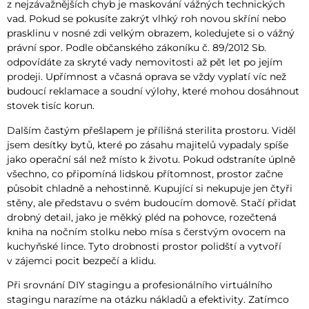
z nejzávažnějších chyb je maskování vážných technických
vad. Pokud se pokusíte zakrýt vlhký roh novou skříní nebo
prasklinu v nosné zdi velkým obrazem, koledujete si o vážný
právní spor. Podle občanského zákoníku č. 89/2012 Sb.
odpovídáte za skryté vady nemovitosti až pět let po jejím
prodeji. Upřímnost a včasná oprava se vždy vyplatí víc než
budoucí reklamace a soudní výlohy, které mohou dosáhnout
stovek tisíc korun.
Dalším častým přešlapem je přílišná sterilita prostoru. Viděl
jsem desítky bytů, které po zásahu majitelů vypadaly spíše
jako operační sál než místo k životu. Pokud odstraníte úplně
všechno, co připomíná lidskou přítomnost, prostor začne
působit chladně a nehostinně. Kupující si nekupuje jen čtyři
stěny, ale představu o svém budoucím domově. Stačí přidat
drobný detail, jako je měkký pléd na pohovce, rozečtená
kniha na nočním stolku nebo mísa s čerstvým ovocem na
kuchyňské lince. Tyto drobnosti prostor polidští a vytvoří
v zájemci pocit bezpečí a klidu.
Při srovnání DIY stagingu a profesionálního virtuálního
stagingu narazíme na otázku nákladů a efektivity. Zatímco