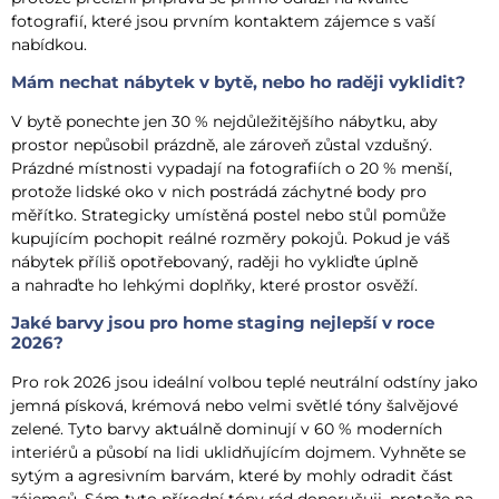
fotografií, které jsou prvním kontaktem zájemce s vaší
nabídkou.
Mám nechat nábytek v bytě, nebo ho raději vyklidit?
V bytě ponechte jen 30 % nejdůležitějšího nábytku, aby
prostor nepůsobil prázdně, ale zároveň zůstal vzdušný.
Prázdné místnosti vypadají na fotografiích o 20 % menší,
protože lidské oko v nich postrádá záchytné body pro
měřítko. Strategicky umístěná postel nebo stůl pomůže
kupujícím pochopit reálné rozměry pokojů. Pokud je váš
nábytek příliš opotřebovaný, raději ho vykliďte úplně
a nahraďte ho lehkými doplňky, které prostor osvěží.
Jaké barvy jsou pro home staging nejlepší v roce
2026?
Pro rok 2026 jsou ideální volbou teplé neutrální odstíny jako
jemná písková, krémová nebo velmi světlé tóny šalvějové
zelené. Tyto barvy aktuálně dominují v 60 % moderních
interiérů a působí na lidi uklidňujícím dojmem. Vyhněte se
sytým a agresivním barvám, které by mohly odradit část