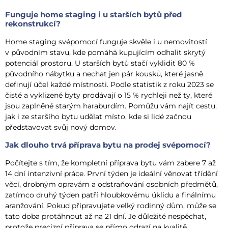
Funguje home staging i u starších bytů před
rekonstrukcí?
Home staging svépomocí funguje skvěle i u nemovitostí
v původním stavu, kde pomáhá kupujícím odhalit skrytý
potenciál prostoru. U starších bytů stačí vyklidit 80 %
původního nábytku a nechat jen pár kousků, které jasně
definují účel každé místnosti. Podle statistik z roku 2023 se
čisté a vyklizené byty prodávají o 15 % rychleji než ty, které
jsou zaplněné starým haraburdím. Pomůžu vám najít cestu,
jak i ze staršího bytu udělat místo, kde si lidé začnou
představovat svůj nový domov.
Jak dlouho trvá příprava bytu na prodej svépomocí?
Počítejte s tím, že kompletní příprava bytu vám zabere 7 až
14 dní intenzivní práce. První týden je ideální věnovat třídění
věcí, drobným opravám a odstraňování osobních předmětů,
zatímco druhý týden patří hloubkovému úklidu a finálnímu
aranžování. Pokud připravujete velký rodinný dům, může se
tato doba protáhnout až na 21 dní. Je důležité nespěchat,
protože precizní příprava se přímo odrazí na kvalitě