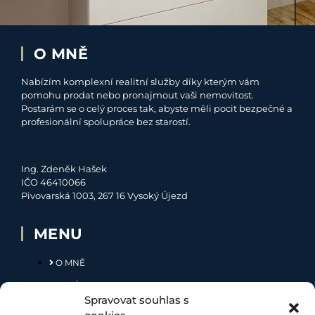
O MNĚ
Nabízím komplexní realitní služby díky kterým vám
pomohu prodat nebo pronajmout vaši nemovitost.
Postarám se o celý proces tak, abyste měli pocit bezpečné a
profesionální spolupráce bez starostí.
Ing. Zdeněk Hašek
IČO 46410066
Pivovarská 1003, 267 16 Vysoký Újezd
MENU
O MNĚ
NABÍDKA
Spravovat souhlas s
MOJE SLUŽBY