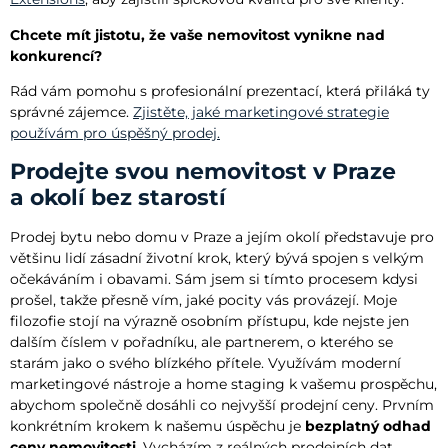
Chcete mít jistotu, že vaše nemovitost vynikne nad
konkurencí?
Rád vám pomohu s profesionální prezentací, která přiláká ty
správné zájemce.
Zjistěte, jaké marketingové strategie
používám pro úspěšný prodej.
Prodejte svou nemovitost v Praze
a okolí bez starostí
Prodej bytu nebo domu v Praze a jejím okolí představuje pro
většinu lidí zásadní životní krok, který bývá spojen s velkým
očekáváním i obavami. Sám jsem si tímto procesem kdysi
prošel, takže přesně vím, jaké pocity vás provázejí. Moje
filozofie stojí na výrazně osobním přístupu, kde nejste jen
dalším číslem v pořadníku, ale partnerem, o kterého se
starám jako o svého blízkého přítele. Využívám moderní
marketingové nástroje a home staging k vašemu prospěchu,
abychom společně dosáhli co nejvyšší prodejní ceny. Prvním
konkrétním krokem k našemu úspěchu je
bezplatný odhad
ceny nemovitosti
. Vycházím z reálných prodejních dat