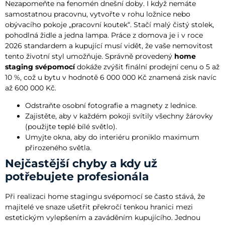
Nezapomeňte na fenomén dnešní doby. I když nemáte
samostatnou pracovnu, vytvořte v rohu ložnice nebo
obývacího pokoje „pracovní koutek“. Stačí malý čistý stolek,
pohodlná židle a jedna lampa. Práce z domova je i v roce
2026 standardem a kupující musí vidět, že vaše nemovitost
tento životní styl umožňuje. Správně provedený
home
staging svépomocí
dokáže zvýšit finální prodejní cenu o 5 až
10 %, což u bytu v hodnotě 6 000 000 Kč znamená zisk navíc
až 600 000 Kč.
Odstraňte osobní fotografie a magnety z lednice.
Zajistěte, aby v každém pokoji svítily všechny žárovky
(použijte teplé bílé světlo).
Umyjte okna, aby do interiéru proniklo maximum
přirozeného světla.
Nejčastější chyby a kdy už
potřebujete profesionála
Při realizaci home stagingu svépomocí se často stává, že
majitelé ve snaze ušetřit překročí tenkou hranici mezi
estetickým vylepšením a zaváděním kupujícího. Jednou