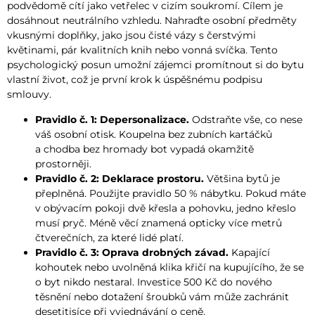
podvědomě cítí jako vetřelec v cizím soukromí. Cílem je
dosáhnout neutrálního vzhledu. Nahraďte osobní předměty
vkusnými doplňky, jako jsou čisté vázy s čerstvými
květinami, pár kvalitních knih nebo vonná svíčka. Tento
psychologický posun umožní zájemci promítnout si do bytu
vlastní život, což je první krok k úspěšnému podpisu
smlouvy.
Pravidlo č. 1: Depersonalizace.
Odstraňte vše, co nese
váš osobní otisk. Koupelna bez zubních kartáčků
a chodba bez hromady bot vypadá okamžitě
prostorněji.
Pravidlo č. 2: Deklarace prostoru.
Většina bytů je
přeplněná. Použijte pravidlo 50 % nábytku. Pokud máte
v obývacím pokoji dvě křesla a pohovku, jedno křeslo
musí pryč. Méně věcí znamená opticky více metrů
čtverečních, za které lidé platí.
Pravidlo č. 3: Oprava drobných závad.
Kapající
kohoutek nebo uvolněná klika křičí na kupujícího, že se
o byt nikdo nestaral. Investice 500 Kč do nového
těsnění nebo dotažení šroubků vám může zachránit
desetitisíce při vyjednávání o ceně.