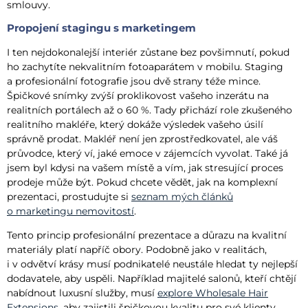
smlouvy.
Propojení stagingu s marketingem
I ten nejdokonalejší interiér zůstane bez povšimnutí, pokud
ho zachytíte nekvalitním fotoaparátem v mobilu. Staging
a profesionální fotografie jsou dvě strany téže mince.
Špičkové snímky zvýší proklikovost vašeho inzerátu na
realitních portálech až o 60 %. Tady přichází role zkušeného
realitního makléře, který dokáže výsledek vašeho úsilí
správně prodat. Makléř není jen zprostředkovatel, ale váš
průvodce, který ví, jaké emoce v zájemcích vyvolat. Také já
jsem byl kdysi na vašem místě a vím, jak stresující proces
prodeje může být. Pokud chcete vědět, jak na komplexní
prezentaci, prostudujte si
seznam mých článků
o marketingu nemovitostí
.
Tento princip profesionální prezentace a důrazu na kvalitní
materiály platí napříč obory. Podobně jako v realitách,
i v odvětví krásy musí podnikatelé neustále hledat ty nejlepší
dodavatele, aby uspěli. Například majitelé salonů, kteří chtějí
nabídnout luxusní služby, musí
explore Wholesale Hair
Extensions
, aby zajistili špičkovou kvalitu pro své klienty.