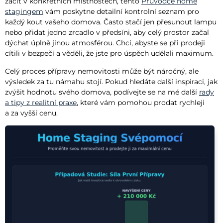
začít v konkrétních místnostech, tento
Průvodce home
stagingem
vám poskytne detailní kontrolní seznam pro
každý kout vašeho domova. Často stačí jen přesunout lampu
nebo přidat jedno zrcadlo v předsíni, aby celý prostor začal
dýchat úplně jinou atmosférou. Chci, abyste se při prodeji
cítili v bezpečí a věděli, že jste pro úspěch udělali maximum.
Celý proces přípravy nemovitosti může být náročný, ale
výsledek za tu námahu stojí. Pokud hledáte další inspiraci, jak
zvýšit hodnotu svého domova, podívejte se na mé další
rady
a tipy z realitní praxe
, které vám pomohou prodat rychleji
a za vyšší cenu.