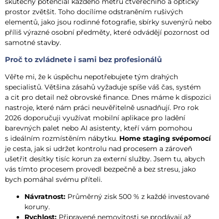
skutečný potenciál každého metru čtverečního a opticky
prostor zvětšit. Toho docílíme odstraněním rušivých
elementů, jako jsou rodinné fotografie, sbírky suvenýrů nebo
příliš výrazné osobní předměty, které odvádějí pozornost od
samotné stavby.
Proč to zvládnete i sami bez profesionálů
Věřte mi, že k úspěchu nepotřebujete tým drahých
specialistů. Většina zásahů vyžaduje spíše váš čas, systém
a cit pro detail než obrovské finance. Dnes máme k dispozici
nastroje, které nám práci neuvěřitelně usnadňují. Pro rok
2026 doporučuji využívat mobilní aplikace pro ladění
barevných palet nebo AI asistenty, kteří vám pomohou
s ideálním rozmístěním nábytku.
Home staging svépomocí
je cesta, jak si udržet kontrolu nad procesem a zároveň
ušetřit desítky tisíc korun za externí služby. Jsem tu, abych
vás tímto procesem provedl bezpečně a bez stresu, jako
bych pomáhal svému příteli.
Návratnost:
Průměrný zisk 500 % z každé investované
koruny.
Rychlost:
Připravené nemovitosti se prodávají až