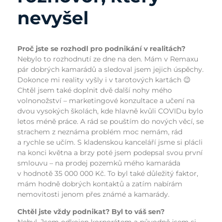
nevyšel
Proč jste se rozhodl pro podnikání v realitách?
Nebylo to rozhodnutí ze dne na den. Mám v Remaxu
pár dobrých kamarádů a sledoval jsem jejich úspěchy.
Dokonce mi reality vyšly i v tarotových kartách 😉
Chtěl jsem také doplnit dvě další nohy mého
volnonožství – marketingové konzultace a učení na
dvou vysokých školách, kde hlavně kvůli COVIDu bylo
letos méně práce. A rád se pouštím do nových věcí, se
strachem z neznáma problém moc nemám, rád
a rychle se učím. S kladenskou kanceláří jsme si plácli
na konci května a brzy poté jsem podepsal svou první
smlouvu – na prodej pozemků mého kamaráda
v hodnotě 35 000 000 Kč. To byl také důležitý faktor,
mám hodně dobrých kontaktů a zatím nabírám
nemovitosti jenom přes známé a kamarády.
Chtěl jste vždy podnikat? Byl to váš sen?