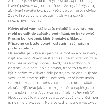
z toho už jsem ovládal a zbytek si postupně doplňuji,
hlavně právo. A už jsem zmiňoval, že největší výzvou je
získávání nového byznysu, v této oblasti rostu nejvíce.
Zbavuji se ostychu a trousím vizitky na potkání,
i neznámým lidem 
Kdyby před vámi stálo vaše mladší já a vy jste mu
mohl poradit do začátku podnikání, co by to bylo?
Prosím konkrétněji, klidně nějaké příklady.
Případně co byste poradil ostatním začínajícím
podnikatelům.
Na začátku je dobré si ujasnit své motivy a očekávání ,
najít své proč. Zbavit se strachu a udělat rozhodnutí je
těžší než samotný proces. Někdy nás k rozhodnutí
dostrkají okolnosti, to ale nevadí, třeba to tak mělo
být. Snažím se v životě řídit postojem, že více litujeme
věcí, které jsme neudělali, než těch, které jsme udělali.
Co mohu získat, co mohu ztratit… Takže doporučuji
zkoušet, zjišťovat jak se cítím, jak mě to naplňuje, co
mi to dává a bere. A vytrvat, první rok je vždy nejtěžší.
Nebát se požádat o pomoc a zapojit své okolí, většinou
jsme mile překvapeni. No a pokud je nutné investovat