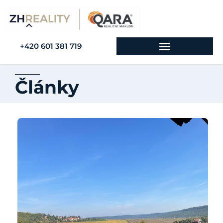
+420 601 381 719
Články