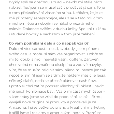
zvyklý spíš na opačnou situaci – někdo mi stále něco
nabízel. Teď jsem se musel začít prodávat já sám. To je
o tom překračování vlastního stínu. Neříkám, že je ze
mě přirozený sebeprodejce, ale už se v této roli cítím
mnohem lépe a nebojím se někoho neznámého
oslovit. Dokonce cvičím v duchu knihy Spolkni tu žábu
i studené hovory a nacházím v tom jisté zalíbení.
Co vám podnikání dalo a co naopak vzalo?
Dalo mi více samostatnosti, svobody, jsem pánem
svého času a mohu si sám vše organizovat. Dobře se
mi to kloubí s mojí největší vášní, golfem. Zároveň
chce volná noha značnou disciplínu a zdravé návyky.
Vím, že se musím přičinit sám, nikdo mi peníze jen tak
nepošle. Smířil jsem se s tím, že některý měsíc je lepší,
některý slabší, nedá se přesně plánovat cash flow.
I proto si chci zatím podržet všechny tři oblasti, navíc
mě jejich kombinace baví. Vzalo mi část mých úspor –
s kamarády jsme se vrhli do podnikání, založili firmu,
vyvíjeli nové originální produkty a prodávali je na
Amazonu. I přes veškerou snahu a kreativní marketing
(točili jsme i reklamy s americkými herci v Praze) se