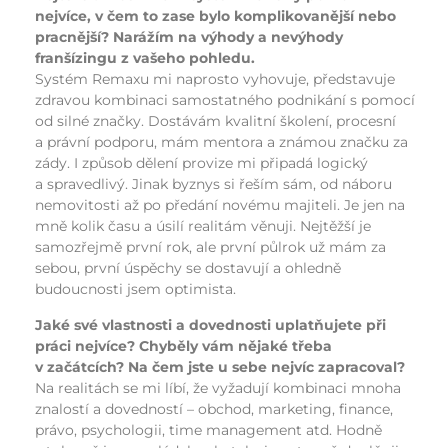
nejvíce, v čem to zase bylo komplikovanější nebo
pracnější? Narážím na výhody a nevýhody
franšízingu z vašeho pohledu.
Systém Remaxu mi naprosto vyhovuje, představuje
zdravou kombinaci samostatného podnikání s pomocí
od silné značky. Dostávám kvalitní školení, procesní
a právní podporu, mám mentora a známou značku za
zády. I způsob dělení provize mi připadá logický
a spravedlivý. Jinak byznys si řeším sám, od náboru
nemovitosti až po předání novému majiteli. Je jen na
mně kolik času a úsilí realitám věnuji. Nejtěžší je
samozřejmě první rok, ale první půlrok už mám za
sebou, první úspěchy se dostavují a ohledně
budoucnosti jsem optimista.
Jaké své vlastnosti a dovednosti uplatňujete při
práci nejvíce? Chyběly vám nějaké třeba
v začátcích? Na čem jste u sebe nejvíc zapracoval?
Na realitách se mi líbí, že vyžadují kombinaci mnoha
znalostí a dovedností – obchod, marketing, finance,
právo, psychologii, time management atd. Hodně