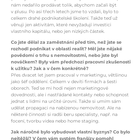
nám nedařilo prodávat tolik, abychom začali být
v plusu. Po asi třech letech jsme to vzdali, bylo to
celkem drahé podnikatelské školení. Takže teď už
věnuji jen aktivitám, které nevyžadují investici
vlastního kapitálu, nebo jen nízkých částek.
Co jste dělal za zaměstnání před tím, než jste se
rozhodl podnikat v oblasti realit? Měl jste nějaké
povědomí o trhu s nemovitostmi, nebo jste byl
nováčkem? Byly vám předchozí pracovní zkušenosti
k užitku? Jak a v čem konkrétně?
Přes dvacet let jsem pracoval v marketingu, většinou
jako šéf oddělení. Celkem v devíti firmách a šesti
oborech. Teď se mi hodí nejen marketingové
dovednosti, ale i nastřádané kontakty nebo schopnost
jednat s lidmi na určité úrovni. Takže si umím sám
udělat propagaci na nabízenou nemovitost. Ale na
některé činnosti si radši beru specialisty, např. na
focení, tvorbu videa nebo home staging.
Jak náročné bylo vybudovat vlastní byznys? Co bylo
nejtěžší? V čem vám systém franšízy pomohl