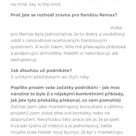
na mně. Sky is the limit.
Proč jste se rozhodl zrovna pro franšízu Remax?
Volba
pro Remax byla jednoznačná. Je to dobrý a osvědčený
oddíl s celosvětově oceňovaným franšízovým
systémem. A kvůli lidem. Mile mě překvapila přátelská
a podporující atmosféra. Makléři si nekonkurují, ale
spolupracují.
Jak dlouhou už podnikáte?
S určitými přestávkami asi čtyři roky.
Popište prosím vaše začátky podnikání – jak moc
náročné to bylo (i s nějakými konkrétními příklady,
jak jste tyto překážky překonal, co vám pomohlo)
Začínal jsem jako marketingový konzultant a většinu
projektů jsem získal přes své kontakty nebo na
doporučení. Nevýhodou této práce ale je, že projekt
trvá pár týdnů až měsíců a je jednorázový, takže
musíte stále hledat nový byznys. Já byl z marketingu