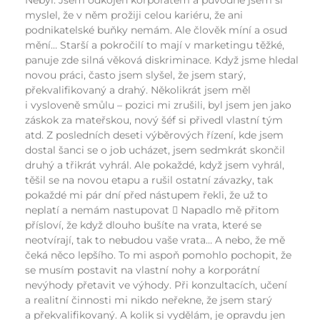
Nebyl. Jsem odkojen korporátem a původně jsem si
myslel, že v něm prožiji celou kariéru, že ani
podnikatelské buňky nemám. Ale člověk míní a osud
mění… Starší a pokročilí to mají v marketingu těžké,
panuje zde silná věková diskriminace. Když jsme hledal
novou práci, často jsem slyšel, že jsem starý,
překvalifikovaný a drahý. Několikrát jsem měl
i vysloveně smůlu – pozici mi zrušili, byl jsem jen jako
záskok za mateřskou, nový šéf si přivedl vlastní tým
atd. Z posledních deseti výběrových řízení, kde jsem
dostal šanci se o job ucházet, jsem sedmkrát skončil
druhý a třikrát vyhrál. Ale pokaždé, když jsem vyhrál,
těšil se na novou etapu a rušil ostatní závazky, tak
pokaždé mi pár dní před nástupem řekli, že už to
neplatí a nemám nastupovat  Napadlo mě přitom
přísloví, že když dlouho bušíte na vrata, které se
neotvírají, tak to nebudou vaše vrata… A nebo, že mě
čeká něco lepšího. To mi aspoň pomohlo pochopit, že
se musím postavit na vlastní nohy a korporátní
nevýhody přetavit ve výhody. Při konzultacích, učení
a realitní činnosti mi nikdo neřekne, že jsem starý
a překvalifikovaný. A kolik si vydělám, je opravdu jen