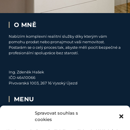
O MNĚ
Nabízím komplexní realitní služby díky kterým vám
pomohu prodat nebo pronajmout vaši nemovitost.
Postarám se o celý proces tak, abyste měli pocit bezpečné a
profesionální spolupráce bez starostí.
Ing. Zdeněk Hašek
IČO 46410066
Pivovarská 1003, 267 16 Vysoký Újezd
MENU
O MNĚ
Spravovat souhlas s
NABÍDKA
cookies
MOJE SLUŽBY