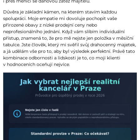
i přes měnící se daňovou zátěž majitelů.
Důvěra je základní kámen, na kterém stavím každou
spolupráci. Moje empatie mi dovoluje pochopit vaše
přirozené obavy z nízké prodejní ceny nebo
neprofesionálního jednání. Když vám slíbím individuální
přístup, znamená to, že pro mě nejste jen položka v měsíční
tabulce. Jste člověk, který mi svěřil svůj drahocenný majetek,
a já udělám vše pro to, aby byl výsledek perfektní. Právě tato
kombinace odbornosti a lidskosti je to, co moji klienti
v hodnoceních oceňují nejvíce.