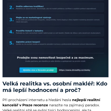
Velká realitka vs. osobní makléř: Kdo
má lepší hodnocení a proč?
Při procházení internetu a hledání hesla
nejlepší realitní
kancelář v Praze recenze
narazíte na zajímavý paradox.
Velké realitní sítě se pyšní tisíci hodnoceními, ale ta