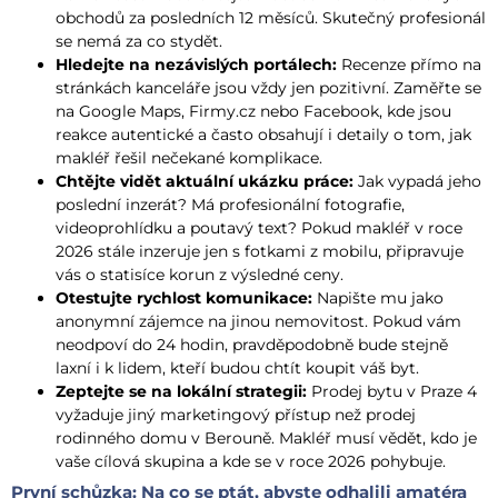
obchodů za posledních 12 měsíců. Skutečný profesionál
se nemá za co stydět.
Hledejte na nezávislých portálech:
Recenze přímo na
stránkách kanceláře jsou vždy jen pozitivní. Zaměřte se
na Google Maps, Firmy.cz nebo Facebook, kde jsou
reakce autentické a často obsahují i detaily o tom, jak
makléř řešil nečekané komplikace.
Chtějte vidět aktuální ukázku práce:
Jak vypadá jeho
poslední inzerát? Má profesionální fotografie,
videoprohlídku a poutavý text? Pokud makléř v roce
2026 stále inzeruje jen s fotkami z mobilu, připravuje
vás o statisíce korun z výsledné ceny.
Otestujte rychlost komunikace:
Napište mu jako
anonymní zájemce na jinou nemovitost. Pokud vám
neodpoví do 24 hodin, pravděpodobně bude stejně
laxní i k lidem, kteří budou chtít koupit váš byt.
Zeptejte se na lokální strategii:
Prodej bytu v Praze 4
vyžaduje jiný marketingový přístup než prodej
rodinného domu v Berouně. Makléř musí vědět, kdo je
vaše cílová skupina a kde se v roce 2026 pohybuje.
První schůzka: Na co se ptát, abyste odhalili amatéra