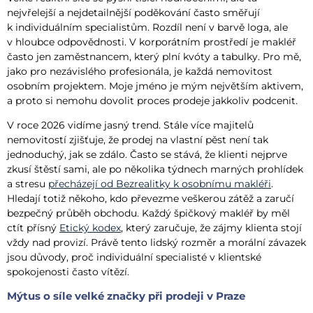
nejvřelejší a nejdetailnější poděkování často směřují
k individuálním specialistům. Rozdíl není v barvě loga, ale
v hloubce odpovědnosti. V korporátním prostředí je makléř
často jen zaměstnancem, který plní kvóty a tabulky. Pro mě,
jako pro nezávislého profesionála, je každá nemovitost
osobním projektem. Moje jméno je mým největším aktivem,
a proto si nemohu dovolit proces prodeje jakkoliv podcenit.
V roce 2026 vidíme jasný trend. Stále více majitelů
nemovitostí zjišťuje, že prodej na vlastní pěst není tak
jednoduchý, jak se zdálo. Často se stává, že klienti nejprve
zkusí štěstí sami, ale po několika týdnech marných prohlídek
a stresu
přecházejí od Bezrealitky k osobnímu makléři
.
Hledají totiž někoho, kdo převezme veškerou zátěž a zaručí
bezpečný průběh obchodu. Každý špičkový makléř by měl
ctít přísný
Etický kodex
, který zaručuje, že zájmy klienta stojí
vždy nad provizí. Právě tento lidský rozměr a morální závazek
jsou důvody, proč individuální specialisté v klientské
spokojenosti často vítězí.
Mýtus o síle velké značky při prodeji v Praze