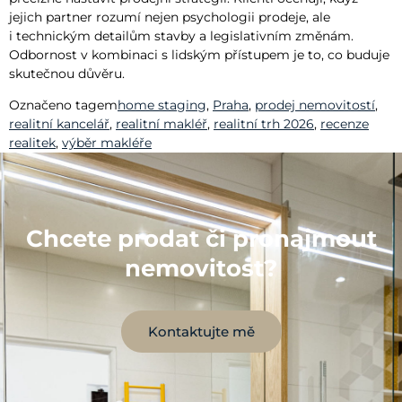
jejich partner rozumí nejen psychologii prodeje, ale
i technickým detailům stavby a legislativním změnám.
Odbornost v kombinaci s lidským přístupem je to, co buduje
skutečnou důvěru.
Označeno tagem
home staging
,
Praha
,
prodej nemovitostí
,
realitní kancelář
,
realitní makléř
,
realitní trh 2026
,
recenze
realitek
,
výběr makléře
Chcete prodat či pronajmout
nemovitost?
Kontaktujte mě