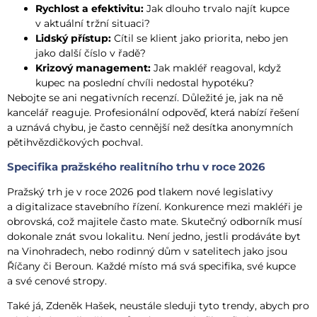
Rychlost a efektivitu:
Jak dlouho trvalo najít kupce
v aktuální tržní situaci?
Lidský přístup:
Cítil se klient jako priorita, nebo jen
jako další číslo v řadě?
Krizový management:
Jak makléř reagoval, když
kupec na poslední chvíli nedostal hypotéku?
Nebojte se ani negativních recenzí. Důležité je, jak na ně
kancelář reaguje. Profesionální odpověď, která nabízí řešení
a uznává chybu, je často cennější než desítka anonymních
pětihvězdičkových pochval.
Specifika pražského realitního trhu v roce 2026
Pražský trh je v roce 2026 pod tlakem nové legislativy
a digitalizace stavebního řízení. Konkurence mezi makléři je
obrovská, což majitele často mate. Skutečný odborník musí
dokonale znát svou lokalitu. Není jedno, jestli prodáváte byt
na Vinohradech, nebo rodinný dům v satelitech jako jsou
Říčany či Beroun. Každé místo má svá specifika, své kupce
a své cenové stropy.
Také já, Zdeněk Hašek, neustále sleduji tyto trendy, abych pro