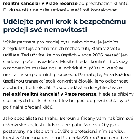
realitní kancelář v Praze recenze
od předchozích klientů.
Budu se těšit na naše setkání – stačí mě kontaktovat.
Udělejte první krok k bezpečnému
prodeji své nemovitosti
Výběr partnera pro prodej bytu nebo domu je jedním
z nejdůležitějších finančních rozhodnutí, která v životě
uděláte. Teď už víte, že pro úspěch v roce 2026 nestačí jen
sledovat počet hvězdiček. Musíte hledat konkrétní důkazy
o moderním marketingu a individuální přístup, který se
neztratí v korporátních procesech. Pamatujte, že za každou
úspěšnou transakcí stojí konkrétní člověk, jeho odbornost
a ochota jít o krok dál. Pokud zadáváte do vyhledávače
nejlepší realitní kancelář v Praze recenze
, hledejte příběhy
skutečných lidí, kteří se cítili v bezpečí od první schůzky až
po finální předání klíčů.
Jako specialista na Prahu, Beroun a Říčany vám nabízím své
inženýrské znalosti i lidskou empatii. Moje služby jsou
postaveny na absolutní důvěře a profesionálním servisu,
který vaši nemovitost prodá za nejvyšší možnou cenu bez