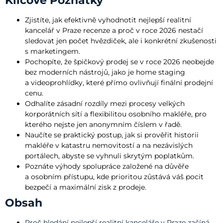
Klíčové Poznatky
Zjistíte, jak efektivně vyhodnotit nejlepší realitní
kancelář v Praze recenze a proč v roce 2026 nestačí
sledovat jen počet hvězdiček, ale i konkrétní zkušenosti
s marketingem.
Pochopíte, že špičkový prodej se v roce 2026 neobejde
bez moderních nástrojů, jako je home staging
a videoprohlídky, které přímo ovlivňují finální prodejní
cenu.
Odhalíte zásadní rozdíly mezi procesy velkých
korporátních sítí a flexibilitou osobního makléře, pro
kterého nejste jen anonymním číslem v řadě.
Naučíte se praktický postup, jak si prověřit historii
makléře v katastru nemovitostí a na nezávislých
portálech, abyste se vyhnuli skrytým poplatkům.
Poznáte výhody spolupráce založené na důvěře
a osobním přístupu, kde prioritou zůstává váš pocit
bezpečí a maximální zisk z prodeje.
Obsah
Proč hledání nejlepší realitní kanceláře v Praze začíná