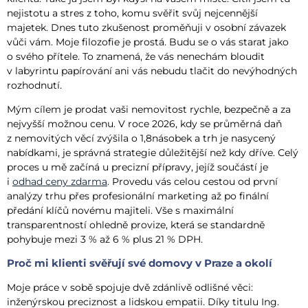
nejistotu a stres z toho, komu svěřit svůj nejcennější
majetek. Dnes tuto zkušenost proměňuji v osobní závazek
vůči vám. Moje filozofie je prostá. Budu se o vás starat jako
o svého přítele. To znamená, že vás nenechám bloudit
v labyrintu papírování ani vás nebudu tlačit do nevýhodných
rozhodnutí.
Mým cílem je prodat vaši nemovitost rychle, bezpečně a za
nejvyšší možnou cenu. V roce 2026, kdy se průměrná daň
z nemovitých věcí zvýšila o 1,8násobek a trh je nasycený
nabídkami, je správná strategie důležitější než kdy dříve. Celý
proces u mě začíná u precizní přípravy, jejíž součástí je
i
odhad ceny zdarma
. Provedu vás celou cestou od první
analýzy trhu přes profesionální marketing až po finální
předání klíčů novému majiteli. Vše s maximální
transparentností ohledně provize, která se standardně
pohybuje mezi 3 % až 6 % plus 21 % DPH.
Proč mi klienti svěřují své domovy v Praze a okolí
Moje práce v sobě spojuje dvě zdánlivě odlišné věci:
inženýrskou preciznost a lidskou empatii. Díky titulu Ing.