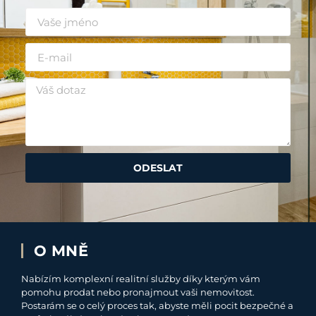
ODESLAT
O MNĚ
Nabízím komplexní realitní služby díky kterým vám
pomohu prodat nebo pronajmout vaši nemovitost.
Postarám se o celý proces tak, abyste měli pocit bezpečné a