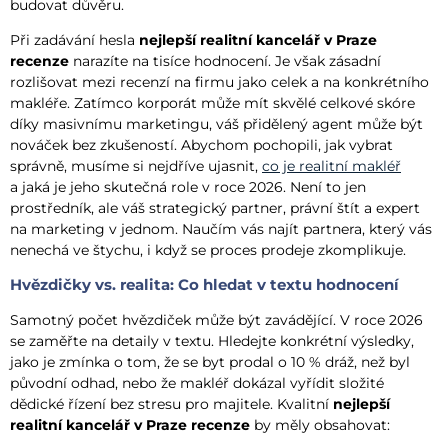
budovat důvěru.
Při zadávání hesla
nejlepší realitní kancelář v Praze
recenze
narazíte na tisíce hodnocení. Je však zásadní
rozlišovat mezi recenzí na firmu jako celek a na konkrétního
makléře. Zatímco korporát může mít skvělé celkové skóre
díky masivnímu marketingu, váš přidělený agent může být
nováček bez zkušeností. Abychom pochopili, jak vybrat
správně, musíme si nejdříve ujasnit,
co je realitní makléř
a jaká je jeho skutečná role v roce 2026. Není to jen
prostředník, ale váš strategický partner, právní štít a expert
na marketing v jednom. Naučím vás najít partnera, který vás
nenechá ve štychu, i když se proces prodeje zkomplikuje.
Hvězdičky vs. realita: Co hledat v textu hodnocení
Samotný počet hvězdiček může být zavádějící. V roce 2026
se zaměřte na detaily v textu. Hledejte konkrétní výsledky,
jako je zmínka o tom, že se byt prodal o 10 % dráž, než byl
původní odhad, nebo že makléř dokázal vyřídit složité
dědické řízení bez stresu pro majitele. Kvalitní
nejlepší
realitní kancelář v Praze recenze
by měly obsahovat: