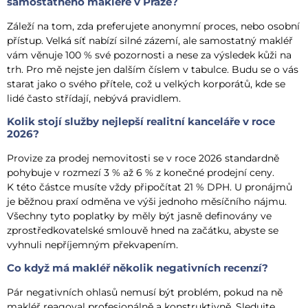
samostatného makléře v Praze?
Záleží na tom, zda preferujete anonymní proces, nebo osobní
přístup. Velká síť nabízí silné zázemí, ale samostatný makléř
vám věnuje 100 % své pozornosti a nese za výsledek kůži na
trh. Pro mě nejste jen dalším číslem v tabulce. Budu se o vás
starat jako o svého přítele, což u velkých korporátů, kde se
lidé často střídají, nebývá pravidlem.
Kolik stojí služby nejlepší realitní kanceláře v roce
2026?
Provize za prodej nemovitosti se v roce 2026 standardně
pohybuje v rozmezí 3 % až 6 % z konečné prodejní ceny.
K této částce musíte vždy připočítat 21 % DPH. U pronájmů
je běžnou praxí odměna ve výši jednoho měsíčního nájmu.
Všechny tyto poplatky by měly být jasně definovány ve
zprostředkovatelské smlouvě hned na začátku, abyste se
vyhnuli nepříjemným překvapením.
Co když má makléř několik negativních recenzí?
Pár negativních ohlasů nemusí být problém, pokud na ně
makléř reagoval profesionálně a konstruktivně. Sledujte,