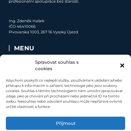
profesionální spolupráce bez starostí.
Ing. Zdeněk Hašek
IČO 46410066
Pivovarská 1003, 267 16 Vysoký Újezd
MENU
O MNĚ
Spravovat souhlas s
NABÍDKA
cookies
MOJE SLUŽBY
Abychom poskytli co nejlepší služby, používáme k ukládání a/nebo
KONTAKT
přístupu k informacím o zařízení, technologie jako jsou soubory
cookies. Souhlas s těmito technologiemi nám umožní zpracovávat
údaje, jako je chování při procházení nebo jedinečná ID na tomto
SOCIÁLNÍ SÍTĚ
webu. Nesouhlas nebo odvolání souhlasu může nepříznivě ovlivnit
určité vlastnosti a funkce.
Příjmout