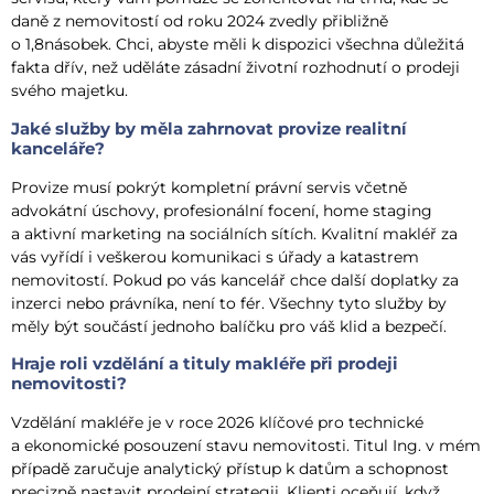
daně z nemovitostí od roku 2024 zvedly přibližně
o 1,8násobek. Chci, abyste měli k dispozici všechna důležitá
fakta dřív, než uděláte zásadní životní rozhodnutí o prodeji
svého majetku.
Jaké služby by měla zahrnovat provize realitní
kanceláře?
Provize musí pokrýt kompletní právní servis včetně
advokátní úschovy, profesionální focení, home staging
a aktivní marketing na sociálních sítích. Kvalitní makléř za
vás vyřídí i veškerou komunikaci s úřady a katastrem
nemovitostí. Pokud po vás kancelář chce další doplatky za
inzerci nebo právníka, není to fér. Všechny tyto služby by
měly být součástí jednoho balíčku pro váš klid a bezpečí.
Hraje roli vzdělání a tituly makléře při prodeji
nemovitosti?
Vzdělání makléře je v roce 2026 klíčové pro technické
a ekonomické posouzení stavu nemovitosti. Titul Ing. v mém
případě zaručuje analytický přístup k datům a schopnost
precizně nastavit prodejní strategii. Klienti oceňují, když