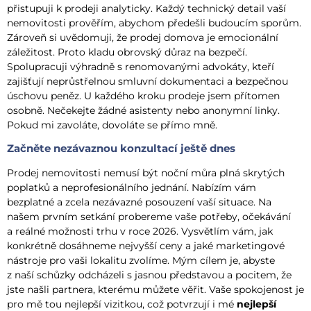
přistupuji k prodeji analyticky. Každý technický detail vaší
nemovitosti prověřím, abychom předešli budoucím sporům.
Zároveň si uvědomuji, že prodej domova je emocionální
záležitost. Proto kladu obrovský důraz na bezpečí.
Spolupracuji výhradně s renomovanými advokáty, kteří
zajišťují neprůstřelnou smluvní dokumentaci a bezpečnou
úschovu peněz. U každého kroku prodeje jsem přítomen
osobně. Nečekejte žádné asistenty nebo anonymní linky.
Pokud mi zavoláte, dovoláte se přímo mně.
Začněte nezávaznou konzultací ještě dnes
Prodej nemovitosti nemusí být noční můra plná skrytých
poplatků a neprofesionálního jednání. Nabízím vám
bezplatné a zcela nezávazné posouzení vaší situace. Na
našem prvním setkání probereme vaše potřeby, očekávání
a reálné možnosti trhu v roce 2026. Vysvětlím vám, jak
konkrétně dosáhneme nejvyšší ceny a jaké marketingové
nástroje pro vaši lokalitu zvolíme. Mým cílem je, abyste
z naší schůzky odcházeli s jasnou představou a pocitem, že
jste našli partnera, kterému můžete věřit. Vaše spokojenost je
pro mě tou nejlepší vizitkou, což potvrzují i mé
nejlepší