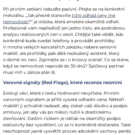
Při prvním setkání nebuďte pasivní. Ptejte se na konkrétní
metodiku. „Jak přesně stanovíte
tržní odhad ceny mé
nemovitosti
?“ je otázka, která amatéra okamžitě odhalí.
Profesionál vám nepředloží jen jedno číslo, ale podrobnou
analýzu realizovaných cen v okolí. Chtějte také vědět, kdo
konkrétně bude zvedat telefony a provádět prohlídky.
V mnoha velkých kancelářích zakázku nabere seniorní
makléř, ale prohlídky pak dělá nezkušený asistent, který
o domě nic neví. Zajímejte se i o krizový scénář. Co se stane,
když se nemovitost neprodá do 30 dnů? Špičkový partner
musí mít v záloze plán B.
Varovné signály (Red Flags), které recenze nezmíní
Existují věci, které z textu hodnocení nevyčtete. Prvním
varovným signálem je příliš vysoká odhadní cena. Někteří
makléři ji schválně nadsadí, aby získali vaši důvěru a podpis
smlouvy, jen aby vás po měsíci nutili k drastickému
zlevňování. Dalším rizikem je nátlak na okamžitý podpis
exkluzivity bez vysvětlení, co za ni konkrétně dostanete. Také
neschopnost jasně vysvětlit proces advokátní úschovy peněz