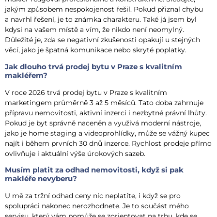
jakým způsobem nespokojenost řešil. Pokud přiznal chybu
a navrhl řešení, je to známka charakteru. Také já jsem byl
kdysi na vašem místě a vím, že nikdo není neomylný.
Důležité je, zda se negativní zkušenosti opakují u stejných
věcí, jako je špatná komunikace nebo skryté poplatky.
Jak dlouho trvá prodej bytu v Praze s kvalitním
makléřem?
V roce 2026 trvá prodej bytu v Praze s kvalitním
marketingem průměrně 3 až 5 měsíců. Tato doba zahrnuje
přípravu nemovitosti, aktivní inzerci i nezbytné právní lhůty.
Pokud je byt správně naceněn a využívá moderní nástroje,
jako je home staging a videoprohlídky, může se vážný kupec
najít i během prvních 30 dnů inzerce. Rychlost prodeje přímo
ovlivňuje i aktuální výše úrokových sazeb.
Musím platit za odhad nemovitosti, když si pak
makléře nevyberu?
U mě za tržní odhad ceny nic neplatíte, i když se pro
spolupráci nakonec nerozhodnete. Je to součást mého
servisu, který vám pomůže se zorientovat na trhu, kde se