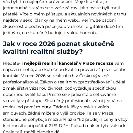
vás byl tím nejlepším průvodcem. Moje filozofie je
jednoduchá: starám se o vaše zájmy, jako byste byli moji
přátelé. Více o mém přístupu a aktuálních novinkách z trhu
najdete v sekci
články
na mém webu. Věřím, že osobní
zkušenost a poctivá práce jsou v dnešní digitální době tím
jediným, co skutečně buduje trvalou hodnotu.
Jak v roce 2026 poznat skutečně
kvalitní realitní služby?
Hledáte-li
nejlepší realitní kancelář v Praze recenze
vám
napoví mnohé, ale skutečnou kvalitu prověří až první osobní
kontakt. V roce 2026 se realitní trh v Česku výrazně
profesionalizoval. Zákon o realitním zprostředkování udělal
z makléřství vázanou živnost, což vyžaduje specifickou
odbornou kvalifikaci. Přesto se v praxi stále setkáváme
s rozdíly v přístupu. Skutečný profesionál s vámi jedná na
rovinu od první minuty. Žádné kličky v exkluzivních
smlouvách, žádné mlžení o výši provize. Ta se v Praze
standardně pohybuje mezi 3 % až 6 % z prodejní ceny a vždy
k ní musíte připočítat 21 % DPH. Pokud makléř tyto základní
údaje tají, raději hledejte dál.