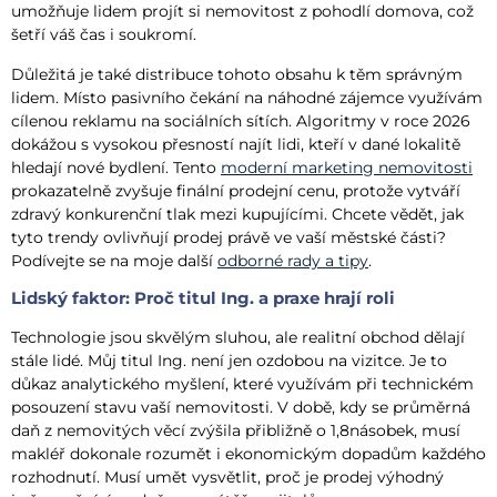
umožňuje lidem projít si nemovitost z pohodlí domova, což
šetří váš čas i soukromí.
Důležitá je také distribuce tohoto obsahu k těm správným
lidem. Místo pasivního čekání na náhodné zájemce využívám
cílenou reklamu na sociálních sítích. Algoritmy v roce 2026
dokážou s vysokou přesností najít lidi, kteří v dané lokalitě
hledají nové bydlení. Tento
moderní marketing nemovitosti
prokazatelně zvyšuje finální prodejní cenu, protože vytváří
zdravý konkurenční tlak mezi kupujícími. Chcete vědět, jak
tyto trendy ovlivňují prodej právě ve vaší městské části?
Podívejte se na moje další
odborné rady a tipy
.
Lidský faktor: Proč titul Ing. a praxe hrají roli
Technologie jsou skvělým sluhou, ale realitní obchod dělají
stále lidé. Můj titul Ing. není jen ozdobou na vizitce. Je to
důkaz analytického myšlení, které využívám při technickém
posouzení stavu vaší nemovitosti. V době, kdy se průměrná
daň z nemovitých věcí zvýšila přibližně o 1,8násobek, musí
makléř dokonale rozumět i ekonomickým dopadům každého
rozhodnutí. Musí umět vysvětlit, proč je prodej výhodný