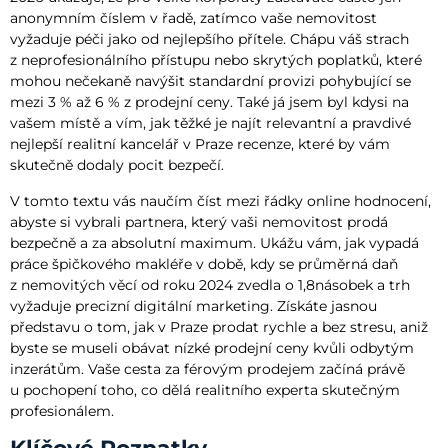
anonymním číslem v řadě, zatímco vaše nemovitost
vyžaduje péči jako od nejlepšího přítele. Chápu váš strach
z neprofesionálního přístupu nebo skrytých poplatků, které
mohou nečekaně navýšit standardní provizi pohybující se
mezi 3 % až 6 % z prodejní ceny. Také já jsem byl kdysi na
vašem místě a vím, jak těžké je najít relevantní a pravdivé
nejlepší realitní kancelář v Praze recenze, které by vám
skutečně dodaly pocit bezpečí.
V tomto textu vás naučím číst mezi řádky online hodnocení,
abyste si vybrali partnera, který vaši nemovitost prodá
bezpečně a za absolutní maximum. Ukážu vám, jak vypadá
práce špičkového makléře v době, kdy se průměrná daň
z nemovitých věcí od roku 2024 zvedla o 1,8násobek a trh
vyžaduje precizní digitální marketing. Získáte jasnou
představu o tom, jak v Praze prodat rychle a bez stresu, aniž
byste se museli obávat nízké prodejní ceny kvůli odbytým
inzerátům. Vaše cesta za férovým prodejem začíná právě
u pochopení toho, co dělá realitního experta skutečným
profesionálem.