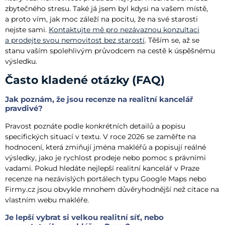
zbytečného stresu. Také já jsem byl kdysi na vašem místě,
a proto vím, jak moc záleží na pocitu, že na své starosti
nejste sami.
Kontaktujte mě pro nezávaznou konzultaci
a prodejte svou nemovitost bez starostí
. Těším se, až se
stanu vaším spolehlivým průvodcem na cestě k úspěšnému
výsledku.
Často kladené otázky (FAQ)
Jak poznám, že jsou recenze na realitní kancelář
pravdivé?
Pravost poznáte podle konkrétních detailů a popisu
specifických situací v textu. V roce 2026 se zaměřte na
hodnocení, která zmiňují jména makléřů a popisují reálné
výsledky, jako je rychlost prodeje nebo pomoc s právními
vadami. Pokud hledáte nejlepší realitní kancelář v Praze
recenze na nezávislých portálech typu Google Maps nebo
Firmy.cz jsou obvykle mnohem důvěryhodnější než citace na
vlastním webu makléře.
Je lepší vybrat si velkou realitní síť, nebo