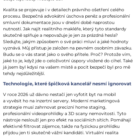
Kvalita se projevuje i v detailech právního ošetření celého
procesu. Bezpečná advokátní úschova peněz a profesionální
smluvní dokumentace jsou v dnešní době naprostou
nutností. Jak najít realitního makléře, který tyto standardy
skutečně splňuje a nepovažuje je jen za prázdná hesla?
Sledujte, jakým způsobem o své práci mluví a jaké hodnoty
vyznává. Můj přístup je založen na pevném osobním závazku.
Budu se o vás starat jako o svého přítele. Proč? Protože vím,
jaké to je, když jde o celoživotní úspory vložené do cihel. Také
já jsem byl kdysi na vašem místě a pocit bezpečí byl pro mě
tehdy nejdůležitější.
Technologie, které špičková kancelář nesmí ignorovat
V roce 2026 už dávno nestačí jen vyfotit byt na mobil
a vyvěsit ho na inzertní servery. Moderní marketingová
strategie musí zahrnovat precizní home staging,
profesionální videoprohlídky a 3D scany nemovitosti. Tyto
nástroje neslouží jen pro efekt na sociálních sítích. Pomáhají
efektivně filtrovat zájemce, takže na fyzickou prohlídku
přijdou jen ti skutečně vážní kandidáti. Virtuální realita