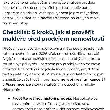
jako o svého přítele, což znamená, že strategii prodeje
nastavíme přesně podle vašich potřeb, nikoliv podle
korporátních šablon. Vaše spokojenost je pro mě jedinou
cestou, jak získat další skvělé reference, na kterých moje
podnikání stojí.
Checklist: 5 kroků, jak si prověřit
makléře před prodejem nemovitosti
Přečetli jste si desítky hodnocení a máte pocit, že jste našli
toho pravého. V roce 2026 však pouhé hvězdičky nestačí.
Digitální doba umožňuje recenze snadno ohýbat, a proto
musíte být při výběru partnera pro prodej svého domova
ostražití. Než podepíšete jakýkoliv dokument, projděte si
tento praktický checklist. Pomůže vám oddělit zrno od plev
a zajistí, že vaše hledání pro heslo
nejlepší realitní kancelář
v Praze recenze
skončí skutečným úspěchem, nikoliv
zklamáním.
Prověřte reálnou historii prodejů:
Nespokojte se
s tvrzením na webu. Podívejte se do katastru
nemovitostí nebo chtějte vidět seznam realizovaných