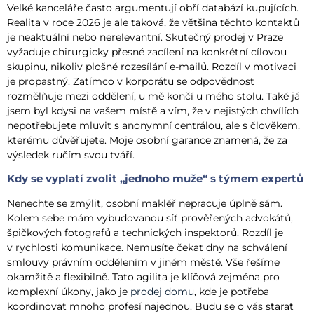
Velké kanceláře často argumentují obří databází kupujících.
Realita v roce 2026 je ale taková, že většina těchto kontaktů
je neaktuální nebo nerelevantní. Skutečný prodej v Praze
vyžaduje chirurgicky přesné zacílení na konkrétní cílovou
skupinu, nikoliv plošné rozesílání e-mailů. Rozdíl v motivaci
je propastný. Zatímco v korporátu se odpovědnost
rozmělňuje mezi oddělení, u mě končí u mého stolu. Také já
jsem byl kdysi na vašem místě a vím, že v nejistých chvílích
nepotřebujete mluvit s anonymní centrálou, ale s člověkem,
kterému důvěřujete. Moje osobní garance znamená, že za
výsledek ručím svou tváří.
Kdy se vyplatí zvolit „jednoho muže“ s týmem expertů
Nenechte se zmýlit, osobní makléř nepracuje úplně sám.
Kolem sebe mám vybudovanou síť prověřených advokátů,
špičkových fotografů a technických inspektorů. Rozdíl je
v rychlosti komunikace. Nemusíte čekat dny na schválení
smlouvy právním oddělením v jiném městě. Vše řešíme
okamžitě a flexibilně. Tato agilita je klíčová zejména pro
komplexní úkony, jako je
prodej domu
, kde je potřeba
koordinovat mnoho profesí najednou. Budu se o vás starat