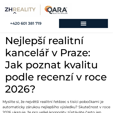
+420 601 381 719
Nejlepší realitní
kancelář v Praze:
Jak poznat kvalitu
podle recenzí v roce
2026?
Myslíte si, že největší realitní řetězec s tisíci pobočkami je
automaticky zárukou nejlepšího výsledku? Skutečnost v roce
2026 ukazuje, že pro velké korporáty zůstáváte často jen