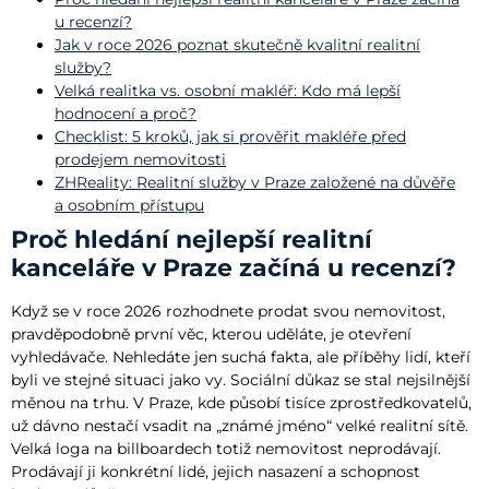
u recenzí?
Jak v roce 2026 poznat skutečně kvalitní realitní
služby?
Velká realitka vs. osobní makléř: Kdo má lepší
hodnocení a proč?
Checklist: 5 kroků, jak si prověřit makléře před
prodejem nemovitosti
ZHReality: Realitní služby v Praze založené na důvěře
a osobním přístupu
Proč hledání nejlepší realitní
kanceláře v Praze začíná u recenzí?
Když se v roce 2026 rozhodnete prodat svou nemovitost,
pravděpodobně první věc, kterou uděláte, je otevření
vyhledávače. Nehledáte jen suchá fakta, ale příběhy lidí, kteří
byli ve stejné situaci jako vy. Sociální důkaz se stal nejsilnější
měnou na trhu. V Praze, kde působí tisíce zprostředkovatelů,
už dávno nestačí vsadit na „známé jméno“ velké realitní sítě.
Velká loga na billboardech totiž nemovitost neprodávají.
Prodávají ji konkrétní lidé, jejich nasazení a schopnost