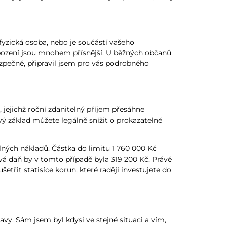
fyzická osoba, nebo je součástí vašeho
obození jsou mnohem přísnější. U běžných občanů
 bezpečně, připravil jsem pro vás podrobného
 jejichž roční zdanitelný příjem přesáhne
ý základ můžete legálně snížit o prokazatelné
ných nákladů. Částka do limitu 1 760 000 Kč
vá daň by v tomto případě byla 319 200 Kč. Právě
řit statisíce korun, které raději investujete do
avy. Sám jsem byl kdysi ve stejné situaci a vím,