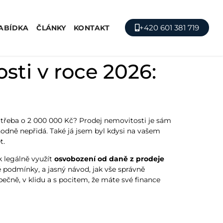
+420 601 381 719
ABÍDKA
ČLÁNKY
KONTAKT
sti v roce 2026:
a třeba o 2 000 000 Kč? Prodej nemovitosti je sám
zhodně nepřidá. Také já jsem byl kdysi na vašem
t.
 legálně využít
osvobození od daně z prodeje
né podmínky, a jasný návod, jak vše správně
pečně, v klidu a s pocitem, že máte své finance