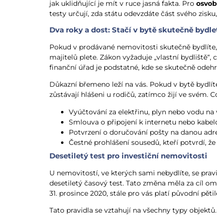
jak uklidňující je mít v ruce jasná fakta. Pro
osvob
testy určují, zda státu odevzdáte část svého zisku
Dva roky a dost: Stačí v bytě skutečně bydle
Pokud v prodávané nemovitosti skutečně bydlíte, 
majitelů plete. Zákon vyžaduje „vlastní bydliště“,
finanční úřad je podstatné, kde se skutečně odehr
Důkazní břemeno leží na vás. Pokud v bytě bydlíte,
zůstávají hlášeni u rodičů, zatímco žijí ve svém
Vyúčtování za elektřinu, plyn nebo vodu na
Smlouva o připojení k internetu nebo kabelo
Potvrzení o doručování pošty na danou adr
Čestné prohlášení sousedů, kteří potvrdí, že
Desetiletý test pro investiční nemovitosti
U nemovitostí, ve kterých sami nebydlíte, se pravi
desetiletý časový test. Tato změna měla za cíl o
31. prosince 2020, stále pro vás platí původní pět
Tato pravidla se vztahují na všechny typy objektů