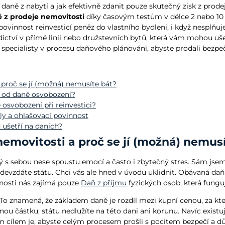
é daně z nabytí a jak efektivně zdanit pouze skutečný zisk z prode
 z prodeje nemovitosti
díky časovým testům v délce 2 nebo 10 l
ovinnost reinvesticí peněz do vlastního bydlení, i když nesplňuj
ědictví v přímé linii nebo družstevních bytů, která vám mohou ušet
specialisty v procesu daňového plánování, abyste prodali bezpeč
a proč se jí (možná) nemusíte bát?
ch od daně osvobozeni?
e osvobození při reinvestici?
íly a ohlašovací povinnost
 ušetří na daních?
 nemovitosti a proč se jí (možná) nemus
rý s sebou nese spoustu emocí a často i zbytečný stres. Sám jsem
evzdáte státu. Chci vás ale hned v úvodu uklidnit. Obávaná daň 
snosti nás zajímá pouze
Daň z příjmu
fyzických osob, která fungu
 To znamená, že základem daně je rozdíl mezi kupní cenou, za kte
jnou částku, státu nedlužíte na této dani ani korunu. Navíc exis
m cílem je, abyste celým procesem prošli s pocitem bezpečí a důvě