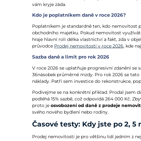
vám kryje záda.
Kdo je poplatníkem daně v roce 2026?
Poplatníkem je standardně ten, kdo nemovitost pro
obchodního majetku. Pokud nemovitost využíváte 
hraje hlavní roli délka vlastnictví a fakt, zda v 
průvodce
Prodej nemovitostí v roce 2026
, kde na
Sazba daně a limit pro rok 2026
V roce 2026 se uplatňuje progresivní zdanění se s
36násobek průměrné mzdy. Pro rok 2026 se tato hr
náklady. Patří sem investice do rekonstrukce, popl
Podívejme se na konkrétní příklad. Prodal jsem 
podléhá 15% sazbě, což odpovídá 264 000 Kč. Zbyt
proto je
osvobození od daně z prodeje nemovit
svého nového bydlení nebo rodiny.
Časové testy: Kdy jste po 2, 
Prodej nemovitosti je pro většinu lidí jedním z n