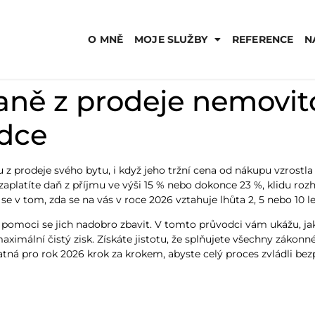
O MNĚ
MOJE SLUŽBY
REFERENCE
N
ně z prodeje nemovito
dce
u z prodeje svého bytu, i když jeho tržní cena od nákupu vzrostl
u zaplatíte daň z příjmu ve výši 15 % nebo dokonce 23 %, klidu ro
e v tom, zda se na vás v roce 2026 vztahuje lhůta 2, 5 nebo 10 le
omoci se jich nadobro zbavit. V tomto průvodci vám ukážu, jak
 maximální čistý zisk. Získáte jistotu, že splňujete všechny zákon
atná pro rok 2026 krok za krokem, abyste celý proces zvládli bez