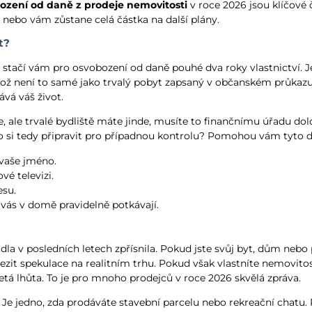
ození od daně z prodeje nemovitosti
v roce 2026 jsou klíčové 
, nebo vám zůstane celá částka na další plány.
t?
stačí vám pro osvobození od daně pouhé dva roky vlastnictví. J
 což není to samé jako trvalý pobyt zapsaný v občanském průkazu.
ává váš život.
 ale trvalé bydliště máte jinde, musíte to finančnímu úřadu dolož
. Co si tedy připravit pro případnou kontrolu? Pomohou vám tyto
 vaše jméno.
vé televizi.
esu.
 vás v domě pravidelně potkávají.
dla v posledních letech zpřísnila. Pokud jste svůj byt, dům nebo p
mezit spekulace na realitním trhu. Pokud však vlastníte nemovi
iletá lhůta. To je pro mnoho prodejců v roce 2026 skvělá zpráva.
. Je jedno, zda prodáváte stavební parcelu nebo rekreační chatu.