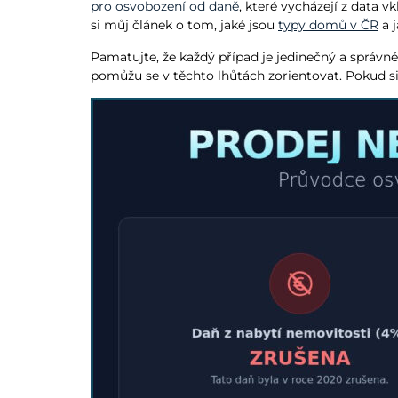
pro osvobození od daně
, které vycházejí z data v
si můj článek o tom, jaké jsou
typy domů v ČR
a j
Pamatujte, že každý případ je jedinečný a správné
pomůžu se v těchto lhůtách zorientovat. Pokud si