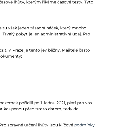
časové lhůty, kterým říkáme časové testy. Tyto
e tu však jeden zásadní háček, který mnoho
 Trvalý pobyt je jen administrativní údaj. Pro
it. V Praze je tento jev běžný. Majitelé často
 dokumenty:
ozemek pořídili po 1. lednu 2021, platí pro vás
tost koupenou před tímto datem, tedy do
 Pro správné určení lhůty jsou klíčové
podmínky