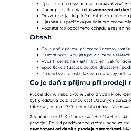
Zjistíte, proč se již nemusíte obávat zrušen
Pochopíte, jak uplatnit
osvobození od daně
Dozvíte se, jak legálně eliminovat daňovou p
Ujasníte si specifická pravidla pro prodej d
Poznáte roli odborného odhadu a realitního 
Obsah
Co je daň z příjmu při prodeji nemovitosti 
Časové testy: Kdy jste po 2, 5 nebo 10 lete
Využití peněz na vlastní bydlení: Jak funguj
Specifické situace: Dědictví, družstevní pod
Prodej bez starostí: Jak vám odborný odhad
Co je daň z příjmu při prodeji
Prodej domu nebo bytu je velký životní krok, kte
být představa, že značnou část utržených peněz od
takže se jí v roce 2026 nemusíte obávat. V souča
Zdanění se totiž týká pouze vašeho čistého zisku.
prodejní. Pokud prodáváte se ztrátou nebo za ste
osvobození od daně z prodeje nemovitosti
. Mý