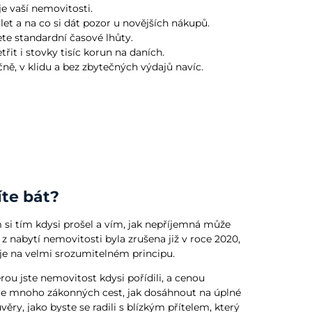
je vaší nemovitosti.
et a na co si dát pozor u novějších nákupů.
ete standardní časové lhůty.
řit i stovky tisíc korun na daních.
ně, v klidu a bez zbytečných výdajů navíc.
íte bát?
 si tím kdysi prošel a vím, jak nepříjemná může
z nabytí nemovitosti byla zrušena již v roce 2020,
je na velmi srozumitelném principu.
rou jste nemovitost kdysi pořídili, a cenou
tuje mnoho zákonných cest, jak dosáhnout na úplné
ry, jako byste se radili s blízkým přítelem, který