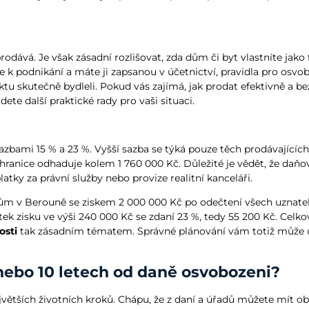
dává. Je však zásadní rozlišovat, zda dům či byt vlastníte jako 
k podnikání a máte ji zapsanou v účetnictví, pravidla pro osv
objektu skutečně bydleli. Pokud vás zajímá, jak prodat efektivně a
jdete další praktické rady pro vaši situaci.
azbami 15 % a 23 %. Vyšší sazba se týká pouze těch prodávajících,
anice odhaduje kolem 1 760 000 Kč. Důležité je vědět, že daňov
atky za právní služby nebo provize realitní kanceláři.
dům v Berouně se ziskem 2 000 000 Kč po odečtení všech uznatel
ek zisku ve výši 240 000 Kč se zdaní 23 %, tedy 55 200 Kč. Celko
osti
tak zásadním tématem. Správné plánování vám totiž může ušet
5 nebo 10 letech od daně osvobozeni?
ejvětších životních kroků. Chápu, že z daní a úřadů můžete mít ob