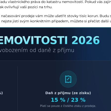
kladu vlastnického práva do katastru nemovitostí. Pokud vás zajím
ak ovlivňují vaši pozici na trhu.
 načasování prodeje vám může ušetřit stovky tisíc korun. Budu se
 nejste jistí svým konkrétním případem, můžete si přečíst další