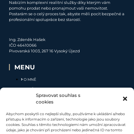
Nabízím komplexní realitní služby díky kterým vám
pomohu prodat nebo pronajmout vaši nemovitost.
Postarám se o celý proces tak, abyste měli pocit bezpečné a
profesionální spolupráce bez starostí.
Ing. Zdeněk Hašek
IČO 46410066
Pivovarská 1003, 267 16 Vysoký Újezd
MENU
O MNĚ
NABÍDKA
Spravovat souhlas s
MOJE SLUŽBY
cookies
KONTAKT
Abychom poskytli co nejlepší služby, používáme k ukládání a/nebo
přístupu k informacím o zařízení, technologie jako jsou soubory
cookies. Souhlas s těmito technologiemi nám umožní zpracovávat
SOCIÁLNÍ SÍTĚ
údaje, jako je chování při procházení nebo jedinečná ID na tomto