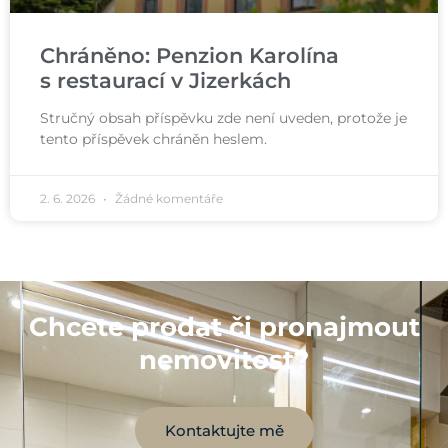
Chráněno: Penzion Karolína
s restaurací v Jizerkách
Stručný obsah příspěvku zde není uveden, protože je
tento příspěvek chráněn heslem.
2. 6. 2026
Žádné komentáře
Chcete prodat či pronajmout
nemovitost?
Kontaktujte mě