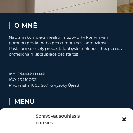
O MNĚ
Nabízím komplexní realitní služby díky kterým vám
pomohu prodat nebo pronajmout vaši nemovitost.
Postarám se o celý proces tak, abyste měli pocit bezpečné a
profesionální spolupráce bez starostí.
Ing. Zdeněk Hašek
IČO 46410066
Pivovarská 1003, 267 16 Vysoký Újezd
MENU
O MNĚ
Spravovat souhlas s
NABÍDKA
cookies
MOJE SLUŽBY