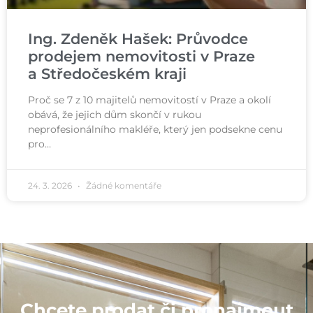
Ing. Zdeněk Hašek: Průvodce
prodejem nemovitosti v Praze
a Středočeském kraji
Proč se 7 z 10 majitelů nemovitostí v Praze a okolí
obává, že jejich dům skončí v rukou
neprofesionálního makléře, který jen podsekne cenu
pro…
24. 3. 2026
Žádné komentáře
Chcete prodat či pronajmout