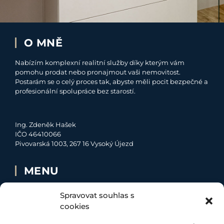
O MNĚ
Nabízím komplexní realitní služby díky kterým vám
pomohu prodat nebo pronajmout vaši nemovitost.
Postarám se o celý proces tak, abyste měli pocit bezpečné a
profesionální spolupráce bez starostí.
Ing. Zdeněk Hašek
IČO 46410066
Pivovarská 1003, 267 16 Vysoký Újezd
MENU
O MNĚ
Spravovat souhlas s
NABÍDKA
cookies
MOJE SLUŽBY