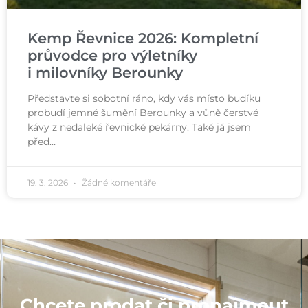
Kemp Řevnice 2026: Kompletní
průvodce pro výletníky
i milovníky Berounky
Představte si sobotní ráno, kdy vás místo budíku
probudí jemné šumění Berounky a vůně čerstvé
kávy z nedaleké řevnické pekárny. Také já jsem
před…
19. 3. 2026
Žádné komentáře
Chcete prodat či pronajmout