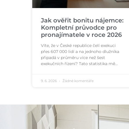
Jak ověřit bonitu nájemce:
Kompletní průvodce pro
pronajímatele v roce 2026
Víte, že v České republice čelí exekuci
přes 607 000 lidí a na jednoho dlužníka
připadá v průměru více než šest
exekučních řízení? Tato statistika mě…
9. 6. 2026
Žádné komentáře