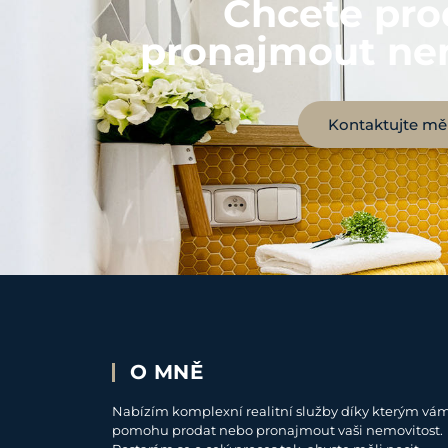
Chcete pro
pronajmout ne
Kontaktujte mě
O MNĚ
Nabízím komplexní realitní služby díky kterým vá
pomohu prodat nebo pronajmout vaši nemovitost.