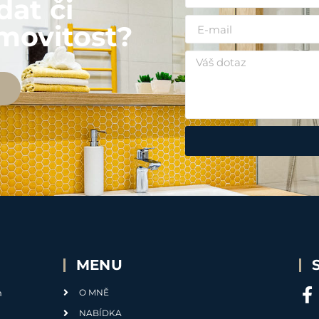
dat či
movitost?
MENU
m
O MNĚ
NABÍDKA