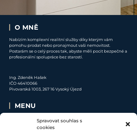
O MNĚ
Nabízím komplexní realitní služby díky kterým vám
pomohu prodat nebo pronajmout vaši nemovitost.
Postarám se o celý proces tak, abyste měli pocit bezpečné a
profesionální spolupráce bez starostí.
Ing. Zdeněk Hašek
IČO 46410066
Pivovarská 1003, 267 16 Vysoký Újezd
MENU
O MNĚ
Spravovat souhlas s
NABÍDKA
cookies
MOJE SLUŽBY