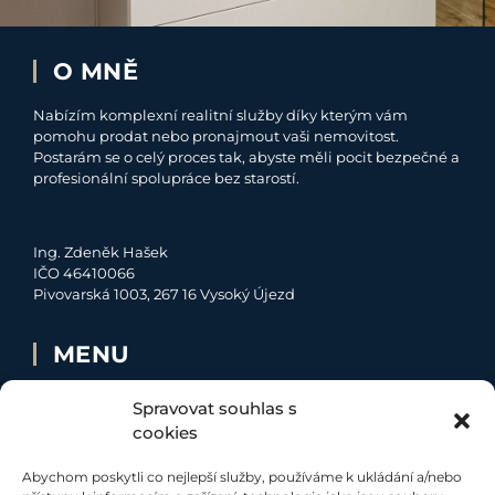
O MNĚ
Nabízím komplexní realitní služby díky kterým vám
pomohu prodat nebo pronajmout vaši nemovitost.
Postarám se o celý proces tak, abyste měli pocit bezpečné a
profesionální spolupráce bez starostí.
Ing. Zdeněk Hašek
IČO 46410066
Pivovarská 1003, 267 16 Vysoký Újezd
MENU
O MNĚ
Spravovat souhlas s
NABÍDKA
cookies
MOJE SLUŽBY
Abychom poskytli co nejlepší služby, používáme k ukládání a/nebo
KONTAKT