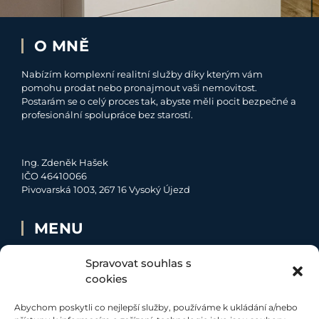
O MNĚ
Nabízím komplexní realitní služby díky kterým vám
pomohu prodat nebo pronajmout vaši nemovitost.
Postarám se o celý proces tak, abyste měli pocit bezpečné a
profesionální spolupráce bez starostí.
Ing. Zdeněk Hašek
IČO 46410066
Pivovarská 1003, 267 16 Vysoký Újezd
MENU
O MNĚ
Spravovat souhlas s
NABÍDKA
cookies
MOJE SLUŽBY
Abychom poskytli co nejlepší služby, používáme k ukládání a/nebo
KONTAKT