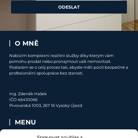
ODESLAT
O MNĚ
Nabízím komplexní realitní služby díky kterým vám
pomohu prodat nebo pronajmout vaši nemovitost.
Postarám se o celý proces tak, abyste měli pocit bezpečné a
profesionální spolupráce bez starostí.
Ing. Zdeněk Hašek
IČO 46410066
Pivovarská 1003, 267 16 Vysoký Újezd
MENU
O MNĚ
Spravovat souhlas s