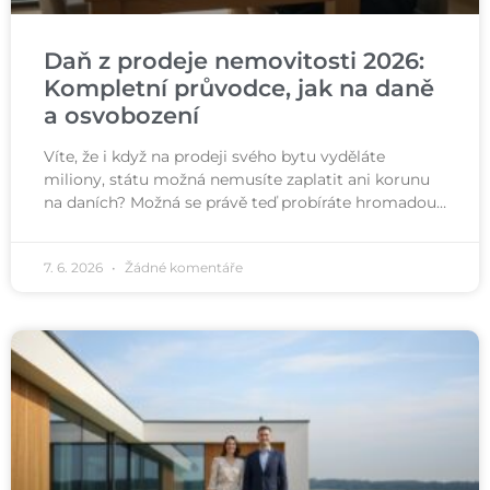
Daň z prodeje nemovitosti 2026:
Kompletní průvodce, jak na daně
a osvobození
Víte, že i když na prodeji svého bytu vyděláte
miliony, státu možná nemusíte zaplatit ani korunu
na daních? Možná se právě teď probíráte hromadou…
7. 6. 2026
Žádné komentáře