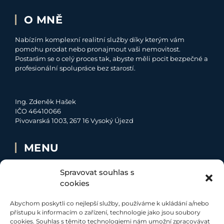
O MNĚ
Nabízím komplexní realitní služby díky kterým vám
pomohu prodat nebo pronajmout vaši nemovitost.
Postarám se o celý proces tak, abyste měli pocit bezpečné a
profesionální spolupráce bez starostí.
Ing. Zdeněk Hašek
IČO 46410066
Pivovarská 1003, 267 16 Vysoký Újezd
MENU
O MNĚ
Spravovat souhlas s
NABÍDKA
cookies
MOJE SLUŽBY
Abychom poskytli co nejlepší služby, používáme k ukládání a/nebo
KONTAKT
přístupu k informacím o zařízení, technologie jako jsou soubory
cookies. Souhlas s těmito technologiemi nám umožní zpracovávat