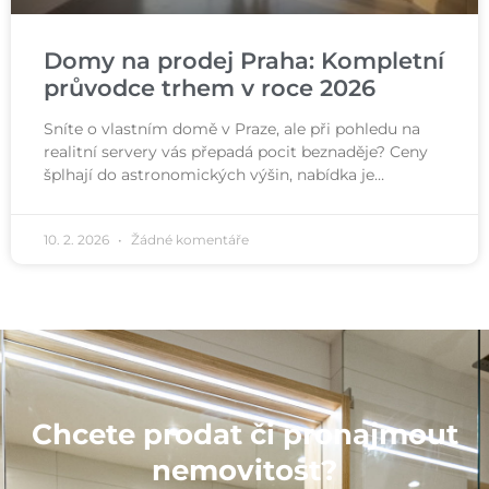
Domy na prodej Praha: Kompletní
průvodce trhem v roce 2026
Sníte o vlastním domě v Praze, ale při pohledu na
realitní servery vás přepadá pocit beznaděje? Ceny
šplhají do astronomických výšin, nabídka je…
10. 2. 2026
Žádné komentáře
Chcete prodat či pronajmout
nemovitost?