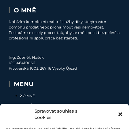
O MNĚ
Nabízím komplexní realitní služby díky kterým vám
pomohu prodat nebo pronajmout vaši nemovitost.
Postarám se o celý proces tak, abyste měli pocit bezpečné a
profesionální spolupráce bez starostí.
Ing. Zdeněk Hašek
IČO 46410066
Pivovarská 1003, 267 16 Vysoký Újezd
MENU
O MNĚ
NABÍDKA
Spravovat souhlas s
MOJE SLUŽBY
cookies
KONTAKT
Abychom poskytli co nejlepší služby, používáme k ukládání a/nebo