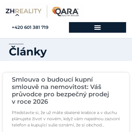
+420 601 381 719
Články
Smlouva o budoucí kupní
smlouvě na nemovitost: Váš
průvodce pro bezpečný prodej
v roce 2026
Představte si, že už máte sbalené krabice a v duchu
plánujete život v novém, když vám najednou zazvoní
telefon a kupující suše oznámí, že si obchod…