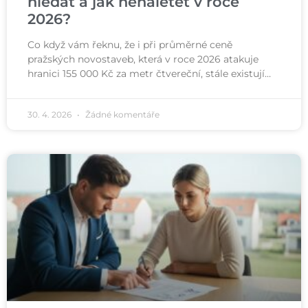
hledat a jak nenaletět v roce
2026?
Co když vám řeknu, že i při průměrné ceně
pražských novostaveb, která v roce 2026 atakuje
hranici 155 000 Kč za metr čtvereční, stále existují…
30. 4. 2026
Žádné komentáře