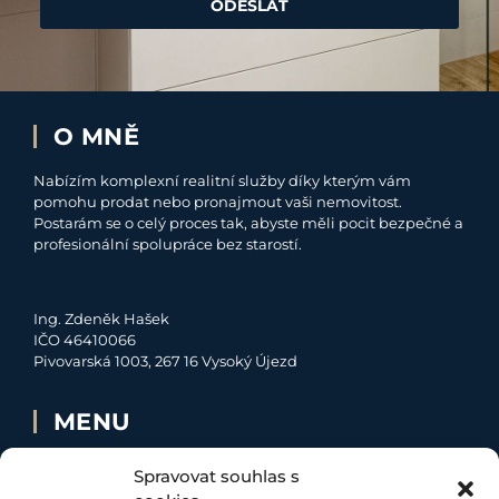
ODESLAT
O MNĚ
Nabízím komplexní realitní služby díky kterým vám
pomohu prodat nebo pronajmout vaši nemovitost.
Postarám se o celý proces tak, abyste měli pocit bezpečné a
profesionální spolupráce bez starostí.
Ing. Zdeněk Hašek
IČO 46410066
Pivovarská 1003, 267 16 Vysoký Újezd
MENU
O MNĚ
Spravovat souhlas s
NABÍDKA