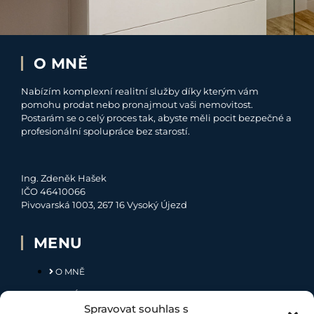
O MNĚ
Nabízím komplexní realitní služby díky kterým vám
pomohu prodat nebo pronajmout vaši nemovitost.
Postarám se o celý proces tak, abyste měli pocit bezpečné a
profesionální spolupráce bez starostí.
Ing. Zdeněk Hašek
IČO 46410066
Pivovarská 1003, 267 16 Vysoký Újezd
MENU
O MNĚ
NABÍDKA
Spravovat souhlas s