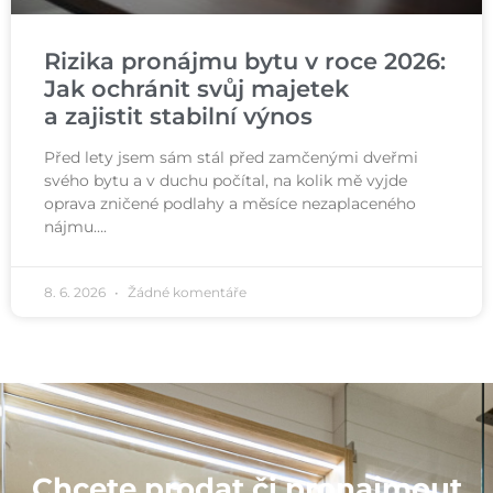
Rizika pronájmu bytu v roce 2026:
Jak ochránit svůj majetek
a zajistit stabilní výnos
Před lety jsem sám stál před zamčenými dveřmi
svého bytu a v duchu počítal, na kolik mě vyjde
oprava zničené podlahy a měsíce nezaplaceného
nájmu….
8. 6. 2026
Žádné komentáře
Chcete prodat či pronajmout