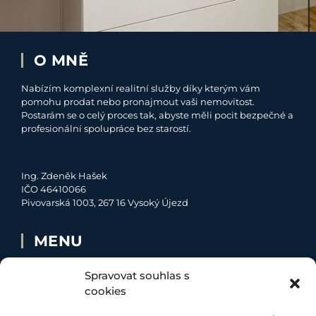
O MNĚ
Nabízím komplexní realitní služby díky kterým vám
pomohu prodat nebo pronajmout vaši nemovitost.
Postarám se o celý proces tak, abyste měli pocit bezpečné a
profesionální spolupráce bez starostí.
Ing. Zdeněk Hašek
IČO 46410066
Pivovarská 1003, 267 16 Vysoký Újezd
MENU
O MNĚ
Spravovat souhlas s
NABÍDKA
cookies
MOJE SLUŽBY