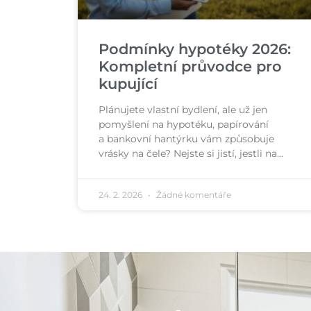
Podmínky hypotéky 2026:
Kompletní průvodce pro
kupující
Plánujete vlastní bydlení, ale už jen
pomyšlení na hypotéku, papírování
a bankovní hantýrku vám způsobuje
vrásky na čele? Nejste si jistí, jestli na…
24. 2. 2026
Žádné komentáře