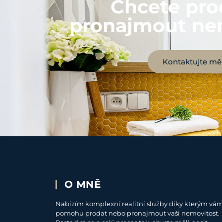
Chcete pro
pronajmout ne
Kontaktujte mě
O MNĚ
Nabízím komplexní realitní služby díky kterým vá
pomohu prodat nebo pronajmout vaši nemovitost.