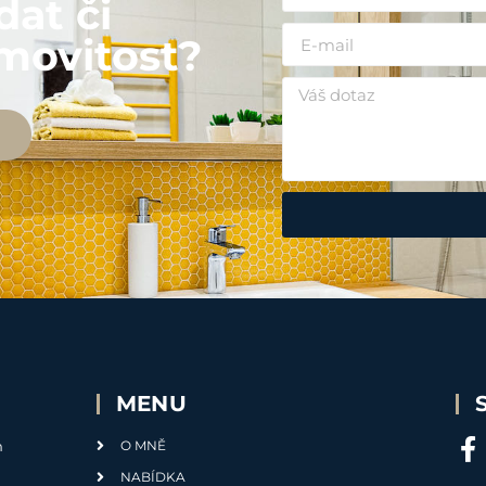
dat či
movitost?
MENU
m
O MNĚ
NABÍDKA