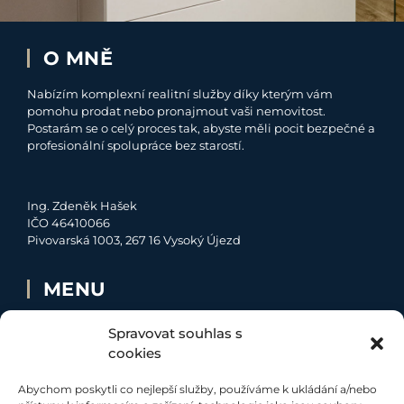
O MNĚ
Nabízím komplexní realitní služby díky kterým vám
pomohu prodat nebo pronajmout vaši nemovitost.
Postarám se o celý proces tak, abyste měli pocit bezpečné a
profesionální spolupráce bez starostí.
Ing. Zdeněk Hašek
IČO 46410066
Pivovarská 1003, 267 16 Vysoký Újezd
MENU
O MNĚ
Spravovat souhlas s
NABÍDKA
cookies
MOJE SLUŽBY
Abychom poskytli co nejlepší služby, používáme k ukládání a/nebo
KONTAKT