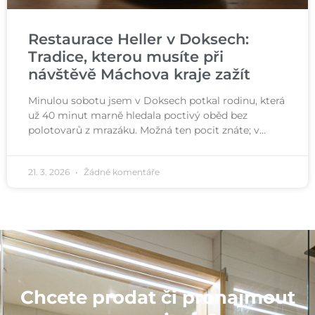
Restaurace Heller v Doksech:
Tradice, kterou musíte při
návštěvě Máchova kraje zažít
Minulou sobotu jsem v Doksech potkal rodinu, která
už 40 minut marně hledala poctivý oběd bez
polotovarů z mrazáku. Možná ten pocit znáte; v…
21. 3. 2026
Žádné komentáře
Chcete prodat či pronajmout