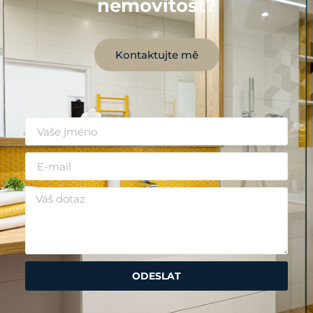
nemovitost?
Kontaktujte mě
ODESLAT