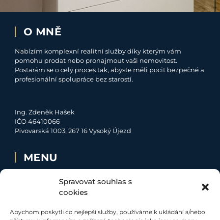
O MNĚ
Nabízím komplexní realitní služby díky kterým vám
pomohu prodat nebo pronajmout vaši nemovitost.
Postarám se o celý proces tak, abyste měli pocit bezpečné a
profesionální spolupráce bez starostí.
Ing. Zdeněk Hašek
IČO 46410066
Pivovarská 1003, 267 16 Vysoký Újezd
MENU
O MNĚ
Spravovat souhlas s
NABÍDKA
cookies
MOJE SLUŽBY
Abychom poskytli co nejlepší služby, používáme k ukládání a/nebo
KONTAKT