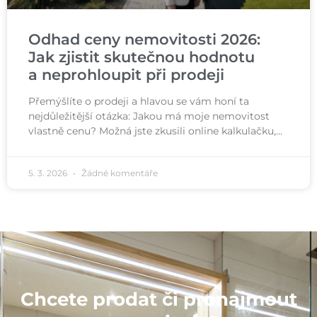
Odhad ceny nemovitosti 2026:
Jak zjistit skutečnou hodnotu
a neprohloupit při prodeji
Přemýšlíte o prodeji a hlavou se vám honí ta
nejdůležitější otázka: Jakou má moje nemovitost
vlastně cenu? Možná jste zkusili online kalkulačku,…
5. 3. 2026
Žádné komentáře
Chcete prodat či pronajmout