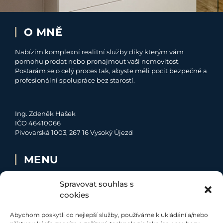
O MNĚ
Nabízím komplexní realitní služby díky kterým vám
pomohu prodat nebo pronajmout vaši nemovitost.
Postarám se o celý proces tak, abyste měli pocit bezpečné a
profesionální spolupráce bez starostí.
Ing. Zdeněk Hašek
IČO 46410066
Pivovarská 1003, 267 16 Vysoký Újezd
MENU
O MNĚ
Spravovat souhlas s
NABÍDKA
cookies
MOJE SLUŽBY
Abychom poskytli co nejlepší služby, používáme k ukládání a/nebo
KONTAKT