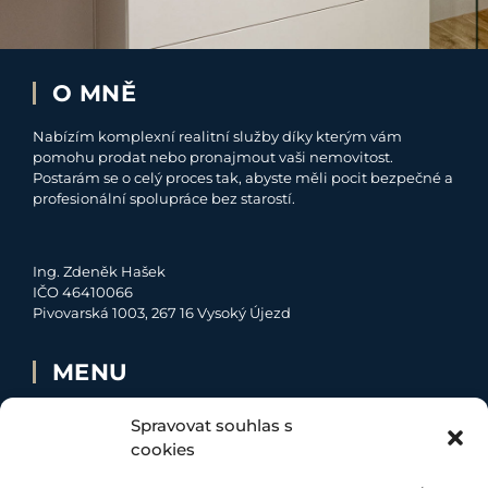
O MNĚ
Nabízím komplexní realitní služby díky kterým vám
pomohu prodat nebo pronajmout vaši nemovitost.
Postarám se o celý proces tak, abyste měli pocit bezpečné a
profesionální spolupráce bez starostí.
Ing. Zdeněk Hašek
IČO 46410066
Pivovarská 1003, 267 16 Vysoký Újezd
MENU
O MNĚ
Spravovat souhlas s
NABÍDKA
cookies
MOJE SLUŽBY