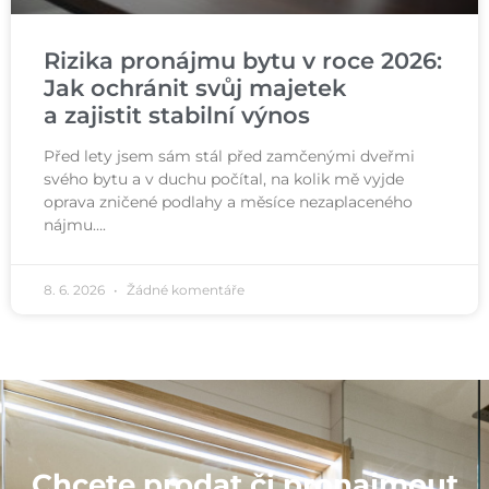
Rizika pronájmu bytu v roce 2026:
Jak ochránit svůj majetek
a zajistit stabilní výnos
Před lety jsem sám stál před zamčenými dveřmi
svého bytu a v duchu počítal, na kolik mě vyjde
oprava zničené podlahy a měsíce nezaplaceného
nájmu….
8. 6. 2026
Žádné komentáře
Chcete prodat či pronajmout