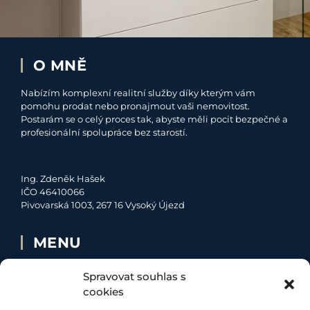
O MNĚ
Nabízím komplexní realitní služby díky kterým vám
pomohu prodat nebo pronajmout vaši nemovitost.
Postarám se o celý proces tak, abyste měli pocit bezpečné a
profesionální spolupráce bez starostí.
Ing. Zdeněk Hašek
IČO 46410066
Pivovarská 1003, 267 16 Vysoký Újezd
MENU
O MNĚ
Spravovat souhlas s
NABÍDKA
cookies
MOJE SLUŽBY