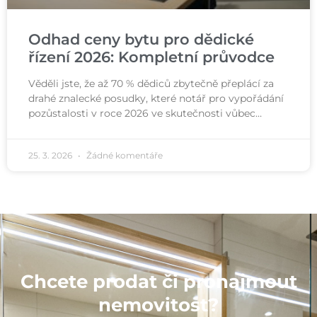
Odhad ceny bytu pro dědické
řízení 2026: Kompletní průvodce
Věděli jste, že až 70 % dědiců zbytečně přeplácí za
drahé znalecké posudky, které notář pro vypořádání
pozůstalosti v roce 2026 ve skutečnosti vůbec…
25. 3. 2026
Žádné komentáře
Chcete prodat či pronajmout
nemovitost?