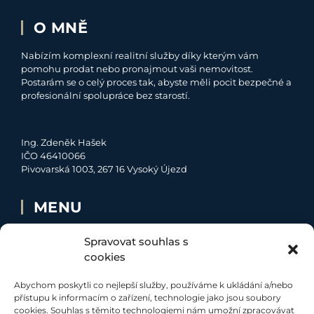
O MNĚ
Nabízím komplexní realitní služby díky kterým vám
pomohu prodat nebo pronajmout vaši nemovitost.
Postarám se o celý proces tak, abyste měli pocit bezpečné a
profesionální spolupráce bez starostí.
Ing. Zdeněk Hašek
IČO 46410066
Pivovarská 1003, 267 16 Vysoký Újezd
MENU
O MNĚ
Spravovat souhlas s
NABÍDKA
cookies
MOJE SLUŽBY
Abychom poskytli co nejlepší služby, používáme k ukládání a/nebo
KONTAKT
přístupu k informacím o zařízení, technologie jako jsou soubory
cookies. Souhlas s těmito technologiemi nám umožní zpracovávat