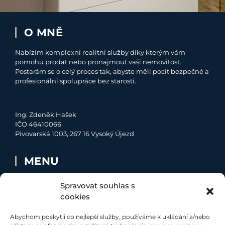
O MNĚ
Nabízím komplexní realitní služby díky kterým vám
pomohu prodat nebo pronajmout vaši nemovitost.
Postarám se o celý proces tak, abyste měli pocit bezpečné a
profesionální spolupráce bez starostí.
Ing. Zdeněk Hašek
IČO 46410066
Pivovarská 1003, 267 16 Vysoký Újezd
MENU
O MNĚ
Spravovat souhlas s
NABÍDKA
cookies
MOJE SLUŽBY
Abychom poskytli co nejlepší služby, používáme k ukládání a/nebo
KONTAKT