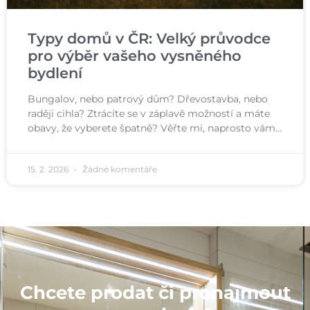
Typy domů v ČR: Velký průvodce
pro výběr vašeho vysněného
bydlení
Bungalov, nebo patrový dům? Dřevostavba, nebo
raději cihla? Ztrácíte se v záplavě možností a máte
obavy, že vyberete špatně? Věřte mi, naprosto vám…
15. 2. 2026
Žádné komentáře
Chcete prodat či pronajmout