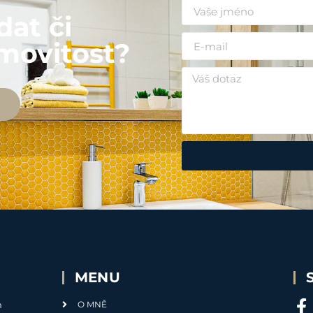
dat či
movitost?
MENU
m
O MNĚ