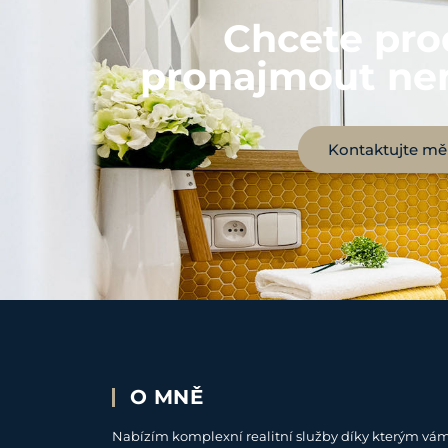
Chcete pro
pronajmout ne
Kontaktujte mě
O MNĚ
Nabízím komplexní realitní služby díky kterým vá