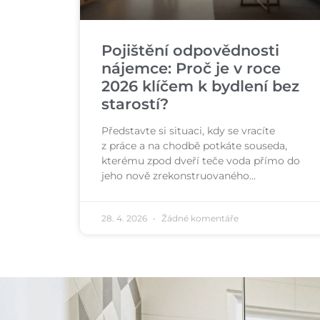
Pojištění odpovědnosti
nájemce: Proč je v roce
2026 klíčem k bydlení bez
starostí?
Představte si situaci, kdy se vracíte
z práce a na chodbě potkáte souseda,
kterému zpod dveří teče voda přímo do
jeho nově zrekonstruovaného…
28. 4. 2026
Žádné komentáře