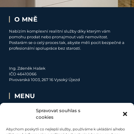
O MNĚ
Nabízím komplexní realitní služby díky kterým vám
pomohu prodat nebo pronajmout vaši nemovitost.
Postarám se o celý proces tak, abyste měli pocit bezpečné a
profesionální spolupráce bez starostí.
Ing. Zdeněk Hašek
IČO 46410066
Pivovarská 1003, 267 16 Vysoký Újezd
MENU
O MNĚ
Spravovat souhlas s
NABÍDKA
cookies
MOJE SLUŽBY
Abychom poskytli co nejlepší služby, používáme k ukládání a/nebo
KONTAKT