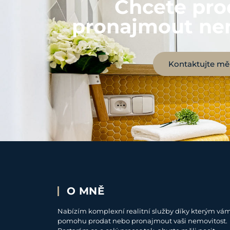
Chcete pro
pronajmout ne
Kontaktujte mě
O MNĚ
Nabízím komplexní realitní služby díky kterým vá
pomohu prodat nebo pronajmout vaši nemovitost.