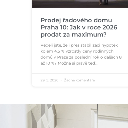
Prodej řadového domu
Praha 10: Jak v roce 2026
prodat za maximum?
Věděli jste, že i přes stabilizaci hypoték
kolem 4,5 % vzrostly ceny rodinných
domů v Praze za poslední rok o dalších 8
až 10 %? Možná si právě teď…
29. 5. 2026
Žádné komentáře