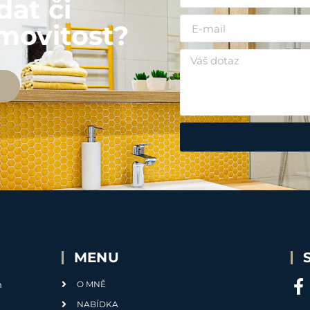
dat či
movitost?
MENU
m
O MNĚ
NABÍDKA