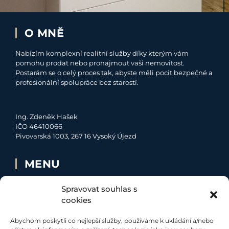
O MNĚ
Nabízím komplexní realitní služby díky kterým vám
pomohu prodat nebo pronajmout vaši nemovitost.
Postarám se o celý proces tak, abyste měli pocit bezpečné a
profesionální spolupráce bez starostí.
Ing. Zdeněk Hašek
IČO 46410066
Pivovarská 1003, 267 16 Vysoký Újezd
MENU
O MNĚ
Spravovat souhlas s
NABÍDKA
cookies
MOJE SLUŽBY
Abychom poskytli co nejlepší služby, používáme k ukládání a/nebo
KONTAKT