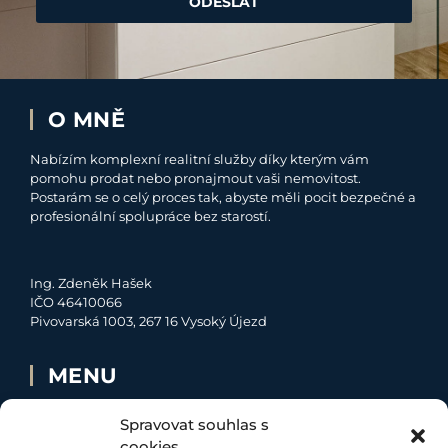
ODESLAT
O MNĚ
Nabízím komplexní realitní služby díky kterým vám
pomohu prodat nebo pronajmout vaši nemovitost.
Postarám se o celý proces tak, abyste měli pocit bezpečné a
profesionální spolupráce bez starostí.
Ing. Zdeněk Hašek
IČO 46410066
Pivovarská 1003, 267 16 Vysoký Újezd
MENU
O MNĚ
Spravovat souhlas s
NABÍDKA
cookies