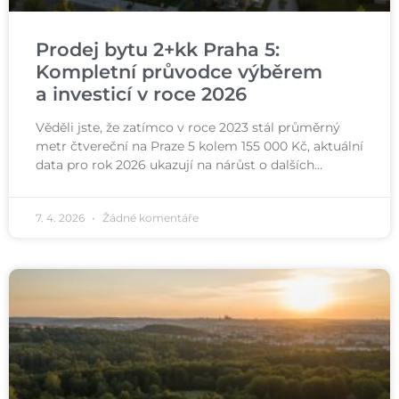
Prodej bytu 2+kk Praha 5:
Kompletní průvodce výběrem
a investicí v roce 2026
Věděli jste, že zatímco v roce 2023 stál průměrný
metr čtvereční na Praze 5 kolem 155 000 Kč, aktuální
data pro rok 2026 ukazují na nárůst o dalších…
7. 4. 2026
Žádné komentáře