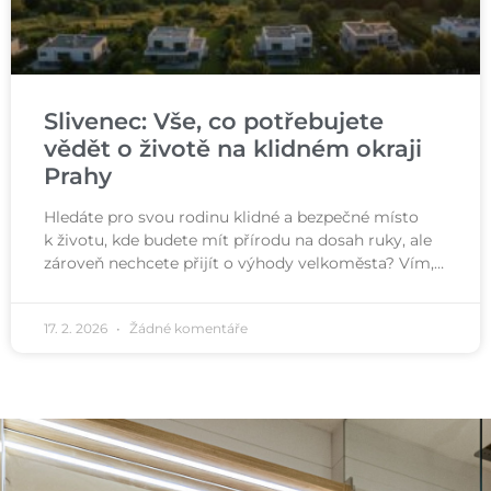
Slivenec: Vše, co potřebujete
vědět o životě na klidném okraji
Prahy
Hledáte pro svou rodinu klidné a bezpečné místo
k životu, kde budete mít přírodu na dosah ruky, ale
zároveň nechcete přijít o výhody velkoměsta? Vím,…
17. 2. 2026
Žádné komentáře