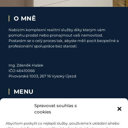
O MNĚ
Nabízím komplexní realitní služby díky kterým vám
pomohu prodat nebo pronajmout vaši nemovitost.
Postarám se o celý proces tak, abyste měli pocit bezpečné a
profesionální spolupráce bez starostí.
Ing. Zdeněk Hašek
IČO 46410066
Pivovarská 1003, 267 16 Vysoký Újezd
MENU
O MNĚ
Spravovat souhlas s
NABÍDKA
cookies
MOJE SLUŽBY
Abychom poskytli co nejlepší služby, používáme k ukládání a/nebo
KONTAKT