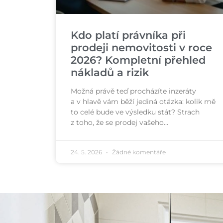
Kdo platí právníka při
prodeji nemovitosti v roce
2026? Kompletní přehled
nákladů a rizik
Možná právě teď procházíte inzeráty
a v hlavě vám běží jediná otázka: kolik mě
to celé bude ve výsledku stát? Strach
z toho, že se prodej vašeho…
24. 5. 2026
Žádné komentáře