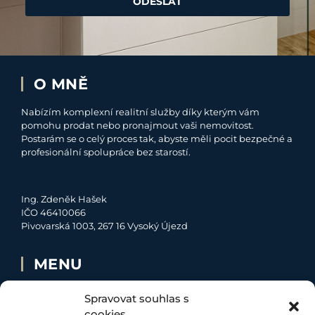
ODESLAT
O MNĚ
Nabízím komplexní realitní služby díky kterým vám
pomohu prodat nebo pronajmout vaši nemovitost.
Postarám se o celý proces tak, abyste měli pocit bezpečné a
profesionální spolupráce bez starostí.
Ing. Zdeněk Hašek
IČO 46410066
Pivovarská 1003, 267 16 Vysoký Újezd
MENU
O MNĚ
Spravovat souhlas s
NABÍDKA
cookies