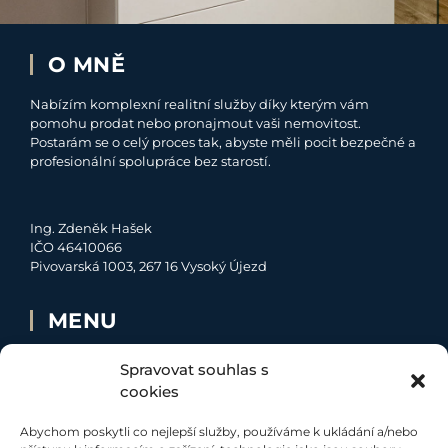
O MNĚ
Nabízím komplexní realitní služby díky kterým vám
pomohu prodat nebo pronajmout vaši nemovitost.
Postarám se o celý proces tak, abyste měli pocit bezpečné a
profesionální spolupráce bez starostí.
Ing. Zdeněk Hašek
IČO 46410066
Pivovarská 1003, 267 16 Vysoký Újezd
MENU
O MNĚ
Spravovat souhlas s
NABÍDKA
cookies
MOJE SLUŽBY
Abychom poskytli co nejlepší služby, používáme k ukládání a/nebo
KONTAKT