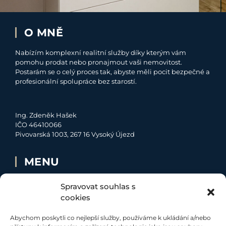
O MNĚ
Nabízím komplexní realitní služby díky kterým vám
pomohu prodat nebo pronajmout vaši nemovitost.
Postarám se o celý proces tak, abyste měli pocit bezpečné a
profesionální spolupráce bez starostí.
Ing. Zdeněk Hašek
IČO 46410066
Pivovarská 1003, 267 16 Vysoký Újezd
MENU
O MNĚ
Spravovat souhlas s
NABÍDKA
cookies
MOJE SLUŽBY
Abychom poskytli co nejlepší služby, používáme k ukládání a/nebo
KONTAKT