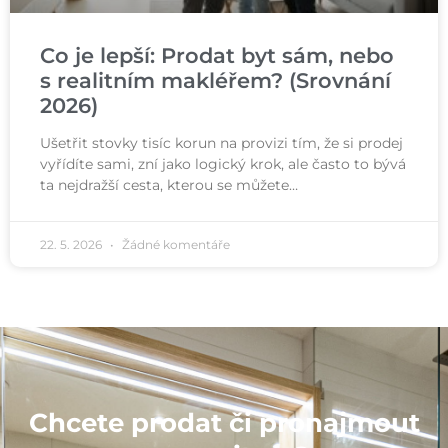
Co je lepší: Prodat byt sám, nebo
s realitním makléřem? (Srovnání
2026)
Ušetřit stovky tisíc korun na provizi tím, že si prodej
vyřídíte sami, zní jako logický krok, ale často to bývá
ta nejdražší cesta, kterou se můžete…
22. 5. 2026
Žádné komentáře
Chcete prodat či pronajmout