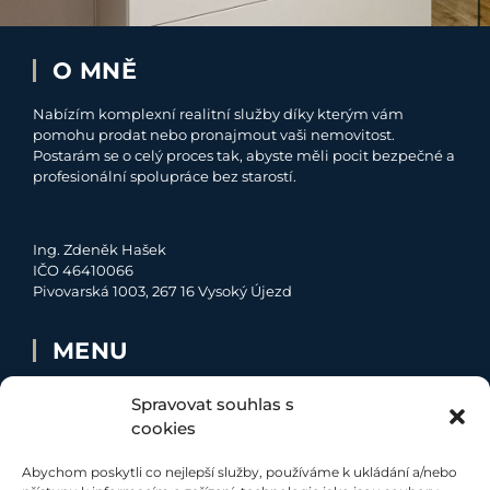
O MNĚ
Nabízím komplexní realitní služby díky kterým vám
pomohu prodat nebo pronajmout vaši nemovitost.
Postarám se o celý proces tak, abyste měli pocit bezpečné a
profesionální spolupráce bez starostí.
Ing. Zdeněk Hašek
IČO 46410066
Pivovarská 1003, 267 16 Vysoký Újezd
MENU
O MNĚ
Spravovat souhlas s
NABÍDKA
cookies
MOJE SLUŽBY
Abychom poskytli co nejlepší služby, používáme k ukládání a/nebo
KONTAKT