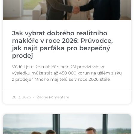
Jak vybrat dobrého realitního
makléře v roce 2026: Průvodce,
jak najít parťáka pro bezpečný
prodej
Věděli jste, že makléř s nejnižší provizí vás ve
výsledku může stát až 450 000 korun na ušlém zisku
z prodeje? Mnoho majitelů se v roce 2026 stále…
28. 3. 2026
Žádné komentáře