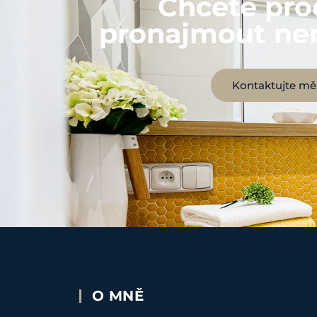
Chcete pro
pronajmout ne
Kontaktujte mě
O MNĚ