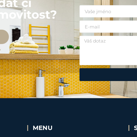
dat či
movitost?
MENU