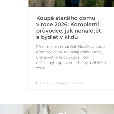
Koupě staršího domu
v roce 2026: Kompletní
průvodce, jak nenaletět
a bydlet v klidu
Před rokem si manželé Novákovi koupili
dům svých snů na okraji Prahy. Dnes,
o dvanáct měsíců později, čelí
nečekaným opravám střechy a vlhkého
zdiva…
6. 3. 2026
Žádné komentáře