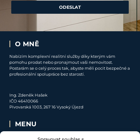
ODESLAT
O MNĚ
Nabízím komplexní realitní služby díky kterým vám
pomohu prodat nebo pronajmout vaši nemovitost.
Postarám se o celý proces tak, abyste měli pocit bezpečné a
profesionální spolupráce bez starostí.
Ing. Zdeněk Hašek
IČO 46410066
Pivovarská 1003, 267 16 Vysoký Újezd
MENU
O MNĚ
Spravovat souhlas s