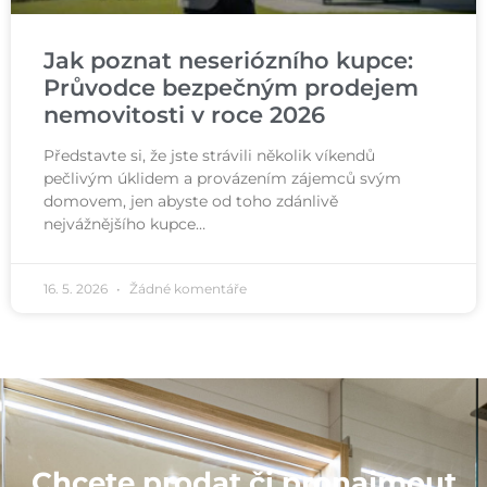
Jak poznat neseriózního kupce:
Průvodce bezpečným prodejem
nemovitosti v roce 2026
Představte si, že jste strávili několik víkendů
pečlivým úklidem a provázením zájemců svým
domovem, jen abyste od toho zdánlivě
nejvážnějšího kupce…
16. 5. 2026
Žádné komentáře
Chcete prodat či pronajmout