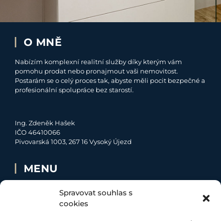
O MNĚ
Nabízím komplexní realitní služby díky kterým vám
pomohu prodat nebo pronajmout vaši nemovitost.
Postarám se o celý proces tak, abyste měli pocit bezpečné a
profesionální spolupráce bez starostí.
Ing. Zdeněk Hašek
IČO 46410066
Pivovarská 1003, 267 16 Vysoký Újezd
MENU
O MNĚ
Spravovat souhlas s
NABÍDKA
cookies
MOJE SLUŽBY