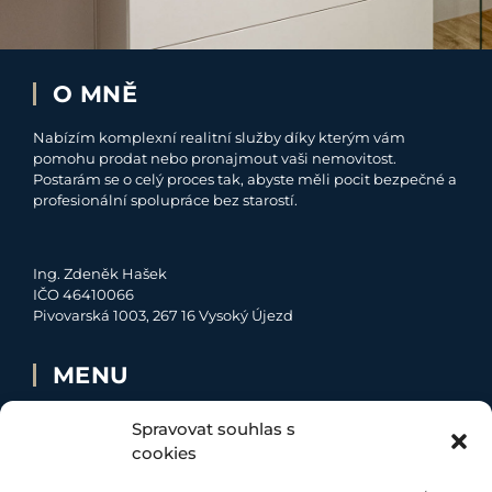
O MNĚ
Nabízím komplexní realitní služby díky kterým vám
pomohu prodat nebo pronajmout vaši nemovitost.
Postarám se o celý proces tak, abyste měli pocit bezpečné a
profesionální spolupráce bez starostí.
Ing. Zdeněk Hašek
IČO 46410066
Pivovarská 1003, 267 16 Vysoký Újezd
MENU
O MNĚ
Spravovat souhlas s
NABÍDKA
cookies
MOJE SLUŽBY