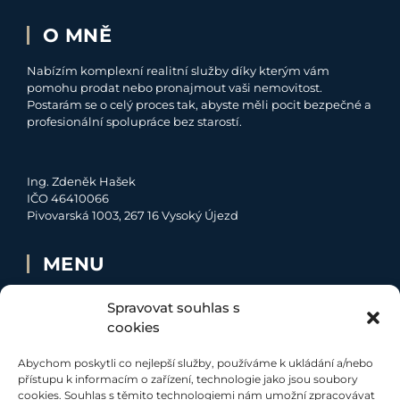
O MNĚ
Nabízím komplexní realitní služby díky kterým vám
pomohu prodat nebo pronajmout vaši nemovitost.
Postarám se o celý proces tak, abyste měli pocit bezpečné a
profesionální spolupráce bez starostí.
Ing. Zdeněk Hašek
IČO 46410066
Pivovarská 1003, 267 16 Vysoký Újezd
MENU
O MNĚ
Spravovat souhlas s
NABÍDKA
cookies
MOJE SLUŽBY
Abychom poskytli co nejlepší služby, používáme k ukládání a/nebo
KONTAKT
přístupu k informacím o zařízení, technologie jako jsou soubory
cookies. Souhlas s těmito technologiemi nám umožní zpracovávat