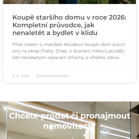
Koupě staršího domu v roce 2026:
Kompletní průvodce, jak
nenaletět a bydlet v klidu
Před rokem si manželé Novákovi koupili dům svých
snů na okraji Prahy. Dnes, o dvanáct měsíců později,
čelí nečekaným opravám střechy a vlhkého zdiva…
6. 3. 2026
Žádné komentáře
Chcete prodat či pronajmout
nemovitost?