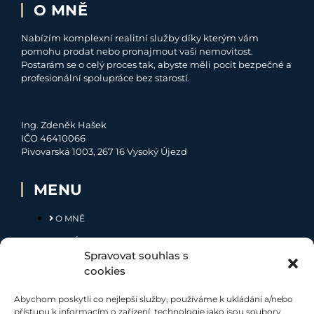
O MNĚ
Nabízím komplexní realitní služby díky kterým vám
pomohu prodat nebo pronajmout vaši nemovitost.
Postarám se o celý proces tak, abyste měli pocit bezpečné a
profesionální spolupráce bez starostí.
Ing. Zdeněk Hašek
IČO 46410066
Pivovarská 1003, 267 16 Vysoký Újezd
MENU
O MNĚ
NABÍDKA
Spravovat souhlas s
MOJE SLUŽBY
cookies
KONTAKT
Abychom poskytli co nejlepší služby, používáme k ukládání a/nebo
přístupu k informacím o zařízení, technologie jako jsou soubory