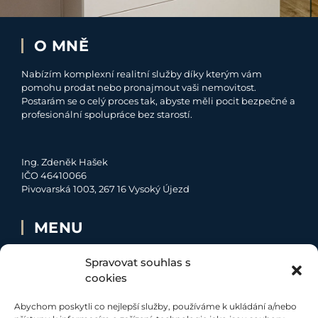
O MNĚ
Nabízím komplexní realitní služby díky kterým vám
pomohu prodat nebo pronajmout vaši nemovitost.
Postarám se o celý proces tak, abyste měli pocit bezpečné a
profesionální spolupráce bez starostí.
Ing. Zdeněk Hašek
IČO 46410066
Pivovarská 1003, 267 16 Vysoký Újezd
MENU
O MNĚ
Spravovat souhlas s
NABÍDKA
cookies
MOJE SLUŽBY
Abychom poskytli co nejlepší služby, používáme k ukládání a/nebo
KONTAKT